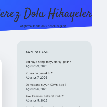
erez Dolu Hikayeler
Atıştırmalıklarla dolu neşeli bilgiler!
https://betexper.l
SIDEBAR
SON YAZILAR
Vajinaya hangi meyveler iyi gelir ?
Ağustos 9, 2026
Kussa ne demektir ?
Ağustos 7, 2026
Damacana suyun KDV’si kaç ?
Ağustos 6, 2026
Avel kelimesi hakaret midir ?
Ağustos 5, 2026