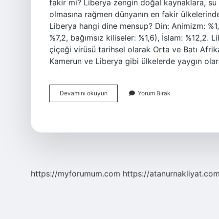
fakir mi? Liberya zengin doğal kaynaklara, su 
olmasına rağmen dünyanın en fakir ülkelerinden 
Liberya hangi dine mensup? Din: Animizm: %1,3,
%7,2, bağımsız kiliseler: %1,6), İslam: %12,2.
çiçeği virüsü tarihsel olarak Orta ve Batı Afri
Kamerun ve Liberya gibi ülkelerde yaygın olar
Liberya
Devamını okuyun
Yorum Bırak
Tehlikeli
Mi
https://myforumum.com
https://atanurnakliyat.com