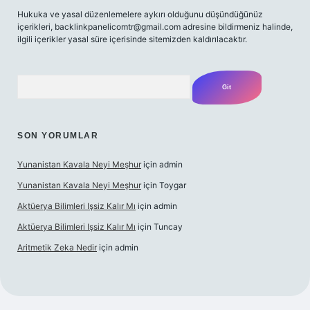
Hukuka ve yasal düzenlemelere aykırı olduğunu düşündüğünüz
içerikleri,
backlinkpanelicomtr@gmail.com
adresine bildirmeniz halinde,
ilgili içerikler yasal süre içerisinde sitemizden kaldırılacaktır.
Arama
SON YORUMLAR
Yunanistan Kavala Neyi Meşhur
için
admin
Yunanistan Kavala Neyi Meşhur
için
Toygar
Aktüerya Bilimleri Işsiz Kalır Mı
için
admin
Aktüerya Bilimleri Işsiz Kalır Mı
için
Tuncay
Aritmetik Zeka Nedir
için
admin