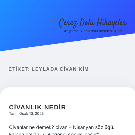
Çerez Dolu Hikayeler
menüyü
aç
Atıştırmalıklarla dolu neşeli bilgiler!
Anasayfa
Gizlilik Politikası
Yasal Uyarı
ETIKET:
LEYLADA CIVAN KIM
Hakkımızda
CIVANLIK NEDIR
Tarih: Ocak 18, 2025
Civanlar ne demek? civan – Nisanyan sözlüğü.
Farsça cavān جَوان “genç, çocuk, cesur”