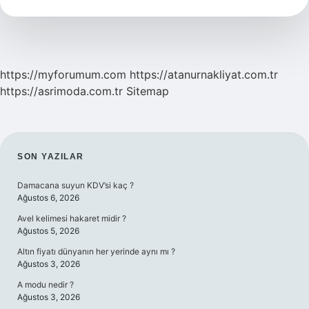
https://myforumum.com
https://atanurnakliyat.com.tr
https://asrimoda.com.tr
Sitemap
SIDEBAR
SON YAZILAR
Damacana suyun KDV’si kaç ?
Ağustos 6, 2026
Avel kelimesi hakaret midir ?
Ağustos 5, 2026
Altın fiyatı dünyanın her yerinde aynı mı ?
Ağustos 3, 2026
A modu nedir ?
Ağustos 3, 2026