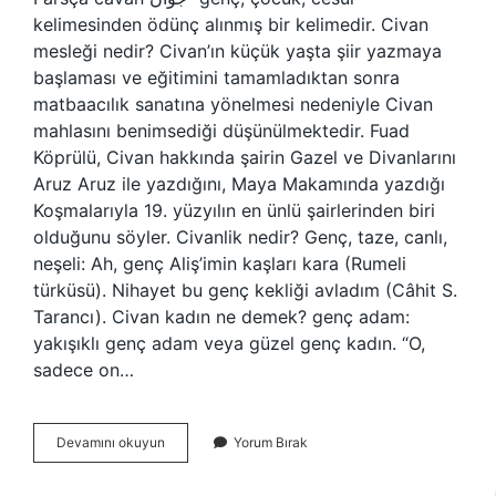
kelimesinden ödünç alınmış bir kelimedir. Civan
mesleği nedir? Civan’ın küçük yaşta şiir yazmaya
başlaması ve eğitimini tamamladıktan sonra
matbaacılık sanatına yönelmesi nedeniyle Civan
mahlasını benimsediği düşünülmektedir. Fuad
Köprülü, Civan hakkında şairin Gazel ve Divanlarını
Aruz Aruz ile yazdığını, Maya Makamında yazdığı
Koşmalarıyla 19. yüzyılın en ünlü şairlerinden biri
olduğunu söyler. Civanlik nedir? Genç, taze, canlı,
neşeli: Ah, genç Aliş’imin kaşları kara (Rumeli
türküsü). Nihayet bu genç kekliği avladım (Câhit S.
Tarancı). Civan kadın ne demek? genç adam:
yakışıklı genç adam veya güzel genç kadın. “O,
sadece on…
Civanlık
Devamını okuyun
Yorum Bırak
Nedir