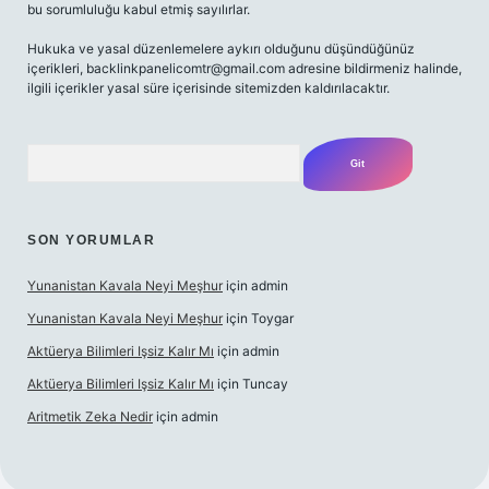
bu sorumluluğu kabul etmiş sayılırlar.
Hukuka ve yasal düzenlemelere aykırı olduğunu düşündüğünüz
içerikleri,
backlinkpanelicomtr@gmail.com
adresine bildirmeniz halinde,
ilgili içerikler yasal süre içerisinde sitemizden kaldırılacaktır.
Arama
SON YORUMLAR
Yunanistan Kavala Neyi Meşhur
için
admin
Yunanistan Kavala Neyi Meşhur
için
Toygar
Aktüerya Bilimleri Işsiz Kalır Mı
için
admin
Aktüerya Bilimleri Işsiz Kalır Mı
için
Tuncay
Aritmetik Zeka Nedir
için
admin