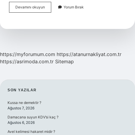
Kükürtlü
Devamını okuyun
Yorum Bırak
Su
Kadın
Hastalıklarına
Iyi
Gelir
Mi
https://myforumum.com
https://atanurnakliyat.com.tr
https://asrimoda.com.tr
Sitemap
SIDEBAR
SON YAZILAR
Kussa ne demektir ?
Ağustos 7, 2026
Damacana suyun KDV’si kaç ?
Ağustos 6, 2026
Avel kelimesi hakaret midir ?