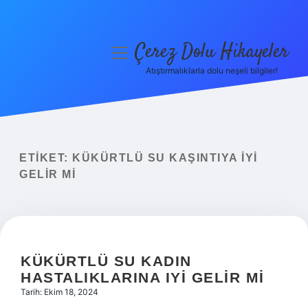
Çerez Dolu Hikayeler
menüyü
aç
Atıştırmalıklarla dolu neşeli bilgiler!
Anasayfa
Gizlilik Politikası
Yasal Uyarı
ETIKET:
KÜKÜRTLÜ SU KAŞINTIYA IYI
GELIR MI
Hakkımızda
KÜKÜRTLÜ SU KADIN
HASTALIKLARINA IYI GELIR MI
Tarih: Ekim 18, 2024