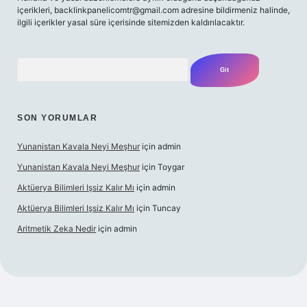
içerikleri,
backlinkpanelicomtr@gmail.com
adresine bildirmeniz halinde,
ilgili içerikler yasal süre içerisinde sitemizden kaldırılacaktır.
Arama
SON YORUMLAR
Yunanistan Kavala Neyi Meşhur
için
admin
Yunanistan Kavala Neyi Meşhur
için
Toygar
Aktüerya Bilimleri Işsiz Kalır Mı
için
admin
Aktüerya Bilimleri Işsiz Kalır Mı
için
Tuncay
Aritmetik Zeka Nedir
için
admin