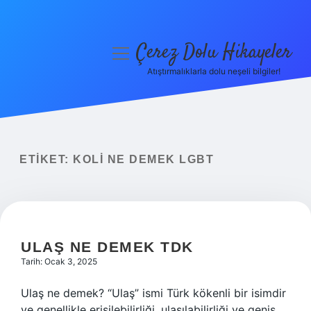
Çerez Dolu Hikayeler
menüyü
aç
Atıştırmalıklarla dolu neşeli bilgiler!
Anasayfa
Gizlilik Politikası
Yasal Uyarı
ETIKET:
KOLI NE DEMEK LGBT
Hakkımızda
ULAŞ NE DEMEK TDK
Tarih: Ocak 3, 2025
Ulaş ne demek? “Ulaş” ismi Türk kökenli bir isimdir
ve genellikle erişilebilirliği, ulaşılabilirliği ve geniş