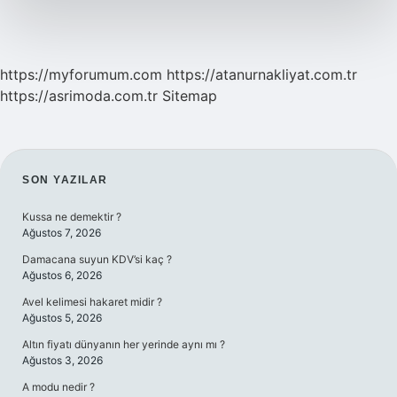
https://myforumum.com
https://atanurnakliyat.com.tr
https://asrimoda.com.tr
Sitemap
SIDEBAR
SON YAZILAR
Kussa ne demektir ?
Ağustos 7, 2026
Damacana suyun KDV’si kaç ?
Ağustos 6, 2026
Avel kelimesi hakaret midir ?
Ağustos 5, 2026
Altın fiyatı dünyanın her yerinde aynı mı ?
Ağustos 3, 2026
A modu nedir ?