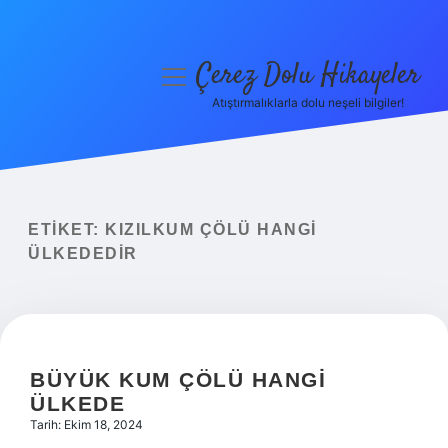
Çerez Dolu Hikayeler
menüyü
aç
Atıştırmalıklarla dolu neşeli bilgiler!
Anasayfa
Gizlilik Politikası
Yasal Uyarı
ETIKET:
KIZILKUM ÇÖLÜ HANGI
ÜLKEDEDIR
Hakkımızda
BÜYÜK KUM ÇÖLÜ HANGI
ÜLKEDE
Tarih: Ekim 18, 2024