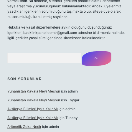
vermektedir. Bu nedenle, sitedeki içerikleri proaktif olarak denetleme
veya araştırma yükümlülüğümüz bulunmamaktadır. Ancak, üyelerimiz
yazdıkları içeriklerin sorumluluğunu taşımakta olup, siteye üye olarak
bu sorumluluğu kabul etmiş sayılırlar.
Hukuka ve yasal düzenlemelere aykırı olduğunu düşündüğünüz
içerikleri,
backlinkpanelicomtr@gmail.com
adresine bildirmeniz halinde,
ilgili içerikler yasal süre içerisinde sitemizden kaldırılacaktır.
Arama
SON YORUMLAR
Yunanistan Kavala Neyi Meşhur
için
admin
Yunanistan Kavala Neyi Meşhur
için
Toygar
Aktüerya Bilimleri Işsiz Kalır Mı
için
admin
Aktüerya Bilimleri Işsiz Kalır Mı
için
Tuncay
Aritmetik Zeka Nedir
için
admin