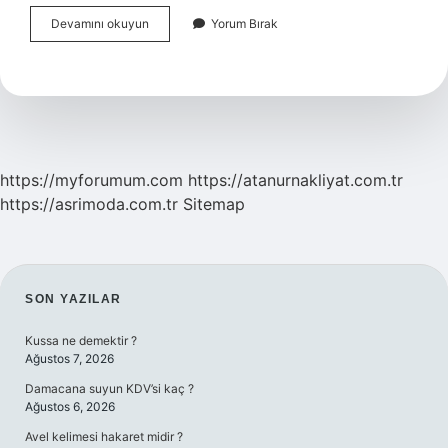
Büyük
Devamını okuyun
Yorum Bırak
Kum
Çölü
Hangi
Ülkede
https://myforumum.com
https://atanurnakliyat.com.tr
https://asrimoda.com.tr
Sitemap
SIDEBAR
SON YAZILAR
Kussa ne demektir ?
Ağustos 7, 2026
Damacana suyun KDV’si kaç ?
Ağustos 6, 2026
Avel kelimesi hakaret midir ?