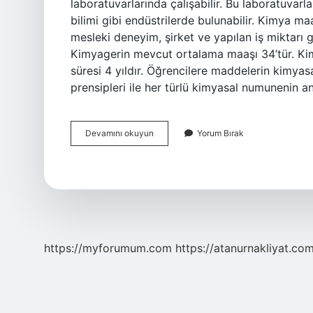
laboratuvarlarında çalışabilir. Bu laboratuvar
bilimi gibi endüstrilerde bulunabilir. Kimya ma
mesleki deneyim, şirket ve yapılan iş miktarı g
Kimyagerin mevcut ortalama maaşı 34’tür. Kim
süresi 4 yıldır. Öğrencilere maddelerin kimyasa
prensipleri ile her türlü kimyasal numunenin an
Kimyacılar
Devamını okuyun
Yorum Bırak
Ne
Iş
Yapar
https://myforumum.com
https://atanurnakliyat.com