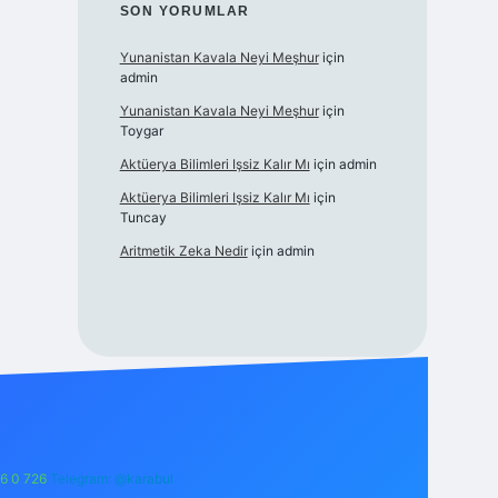
SON YORUMLAR
Yunanistan Kavala Neyi Meşhur
için
admin
Yunanistan Kavala Neyi Meşhur
için
Toygar
Aktüerya Bilimleri Işsiz Kalır Mı
için
admin
Aktüerya Bilimleri Işsiz Kalır Mı
için
Tuncay
Aritmetik Zeka Nedir
için
admin
6 0 726
Telegram: @karabul