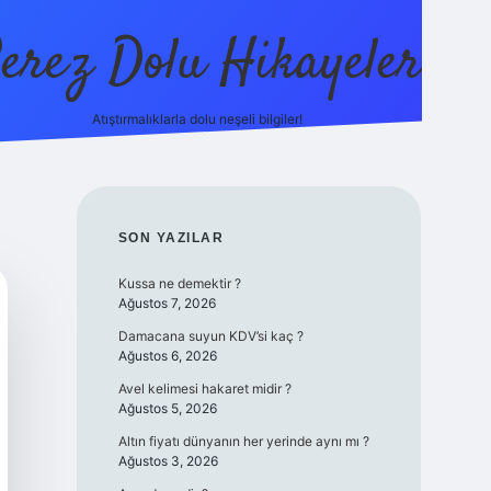
erez Dolu Hikayeler
Atıştırmalıklarla dolu neşeli bilgiler!
https://betexper.liv
SIDEBAR
SON YAZILAR
Kussa ne demektir ?
Ağustos 7, 2026
Damacana suyun KDV’si kaç ?
Ağustos 6, 2026
Avel kelimesi hakaret midir ?
Ağustos 5, 2026
Altın fiyatı dünyanın her yerinde aynı mı ?
Ağustos 3, 2026