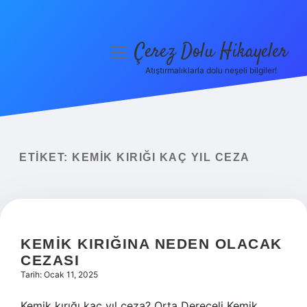
Çerez Dolu Hikayeler
menüyü
aç
Atıştırmalıklarla dolu neşeli bilgiler!
Anasayfa
Gizlilik Politikası
Yasal Uyarı
ETIKET:
KEMIK KIRIĞI KAÇ YIL CEZA
Hakkımızda
KEMIK KIRIĞINA NEDEN OLACAK
CEZASI
Tarih: Ocak 11, 2025
Kemik kırığı kaç yıl ceza? Orta Dereceli Kemik