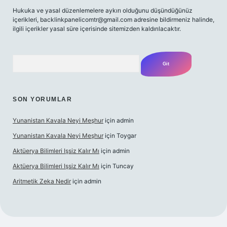
Hukuka ve yasal düzenlemelere aykırı olduğunu düşündüğünüz
içerikleri,
backlinkpanelicomtr@gmail.com
adresine bildirmeniz halinde,
ilgili içerikler yasal süre içerisinde sitemizden kaldırılacaktır.
Arama
SON YORUMLAR
Yunanistan Kavala Neyi Meşhur
için
admin
Yunanistan Kavala Neyi Meşhur
için
Toygar
Aktüerya Bilimleri Işsiz Kalır Mı
için
admin
Aktüerya Bilimleri Işsiz Kalır Mı
için
Tuncay
Aritmetik Zeka Nedir
için
admin