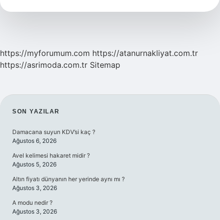
Olacak
Cezası
https://myforumum.com
https://atanurnakliyat.com.tr
https://asrimoda.com.tr
Sitemap
SIDEBAR
SON YAZILAR
Damacana suyun KDV’si kaç ?
Ağustos 6, 2026
Avel kelimesi hakaret midir ?
Ağustos 5, 2026
Altın fiyatı dünyanın her yerinde aynı mı ?
Ağustos 3, 2026
A modu nedir ?
Ağustos 3, 2026