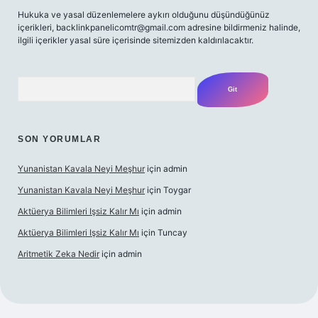
Hukuka ve yasal düzenlemelere aykırı olduğunu düşündüğünüz
içerikleri,
backlinkpanelicomtr@gmail.com
adresine bildirmeniz halinde,
ilgili içerikler yasal süre içerisinde sitemizden kaldırılacaktır.
Arama
SON YORUMLAR
Yunanistan Kavala Neyi Meşhur
için
admin
Yunanistan Kavala Neyi Meşhur
için
Toygar
Aktüerya Bilimleri Işsiz Kalır Mı
için
admin
Aktüerya Bilimleri Işsiz Kalır Mı
için
Tuncay
Aritmetik Zeka Nedir
için
admin