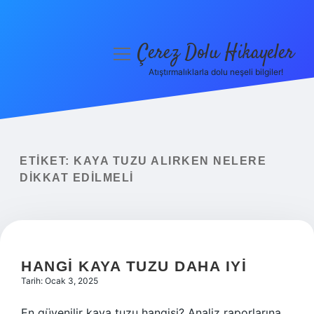
Çerez Dolu Hikayeler
menüyü
aç
Atıştırmalıklarla dolu neşeli bilgiler!
Anasayfa
Gizlilik Politikası
Yasal Uyarı
ETIKET:
KAYA TUZU ALIRKEN NELERE
DIKKAT EDILMELI
Hakkımızda
HANGI KAYA TUZU DAHA IYI
Tarih: Ocak 3, 2025
En güvenilir kaya tuzu hangisi? Analiz raporlarına