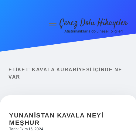
Çerez Dolu Hikayeler
menüyü
aç
Atıştırmalıklarla dolu neşeli bilgiler!
Anasayfa
Gizlilik Politikası
Yasal Uyarı
ETIKET:
KAVALA KURABIYESI IÇINDE NE
VAR
Hakkımızda
YUNANISTAN KAVALA NEYI
MEŞHUR
Tarih: Ekim 15, 2024