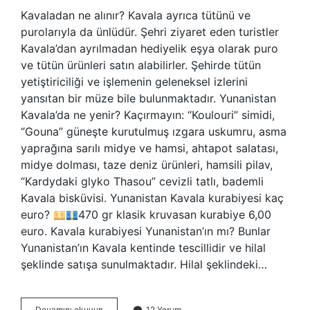
Kavaladan ne alınır? Kavala ayrıca tütünü ve
purolarıyla da ünlüdür. Şehri ziyaret eden turistler
Kavala’dan ayrılmadan hediyelik eşya olarak puro
ve tütün ürünleri satın alabilirler. Şehirde tütün
yetiştiriciliği ve işlemenin geleneksel izlerini
yansıtan bir müze bile bulunmaktadır. Yunanistan
Kavala’da ne yenir? Kaçırmayın: “Koulouri” simidi,
“Gouna” güneşte kurutulmuş ızgara uskumru, asma
yaprağına sarılı midye ve hamsi, ahtapot salatası,
midye dolması, taze deniz ürünleri, hamsili pilav,
“Kardydaki glyko Thasou” cevizli tatlı, bademli
Kavala bisküvisi. Yunanistan Kavala kurabiyesi kaç
euro?
470 gr klasik kruvasan kurabiye 6,00
euro. Kavala kurabiyesi Yunanistan’ın mı? Bunlar
Yunanistan’ın Kavala kentinde tescillidir ve hilal
şeklinde satışa sunulmaktadır. Hilal şeklindeki…
Yunanistan
Devamını okuyun
12 Yorum