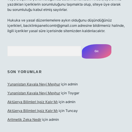
yazdıkları içeriklerin sorumluluğunu taşımakta olup, siteye üye olarak
bu sorumluluğu kabul etmiş sayılırlar.
Hukuka ve yasal düzenlemelere aykırı olduğunu düşündüğünüz
içerikleri,
backlinkpanelicomtr@gmail.com
adresine bildirmeniz halinde,
ilgili içerikler yasal süre içerisinde sitemizden kaldırılacaktır.
Arama
SON YORUMLAR
Yunanistan Kavala Neyi Meşhur
için
admin
Yunanistan Kavala Neyi Meşhur
için
Toygar
Aktüerya Bilimleri Işsiz Kalır Mı
için
admin
Aktüerya Bilimleri Işsiz Kalır Mı
için
Tuncay
Aritmetik Zeka Nedir
için
admin