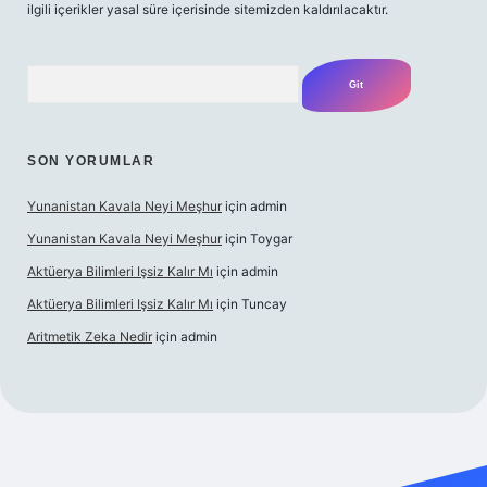
ilgili içerikler yasal süre içerisinde sitemizden kaldırılacaktır.
Arama
SON YORUMLAR
Yunanistan Kavala Neyi Meşhur
için
admin
Yunanistan Kavala Neyi Meşhur
için
Toygar
Aktüerya Bilimleri Işsiz Kalır Mı
için
admin
Aktüerya Bilimleri Işsiz Kalır Mı
için
Tuncay
Aritmetik Zeka Nedir
için
admin
exper.live/