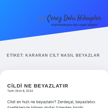
Çerez Dolu Hikayeler
menüyü
aç
Atıştırmalıklarla dolu neşeli bilgiler!
Anasayfa
Gizlilik Politikası
Yasal Uyarı
ETIKET:
KARARAN CILT NASIL BEYAZLAR
Hakkımızda
CILDI NE BEYAZLATIR
Tarih: Ekim 8, 2024
Cildi en hızlı ne beyazlatır? Zerdeçal, beyazlatıcı
özellikleriyle bilinen doğal özlerden biridir.