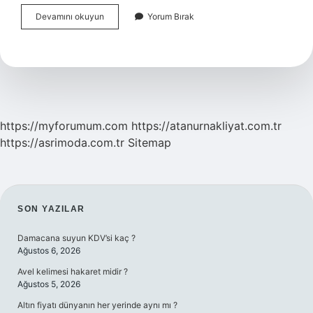
Karaciğer
Devamını okuyun
Yorum Bırak
Yağlanması
Ne
Gibi
Hastalıklar
Yapar
https://myforumum.com
https://atanurnakliyat.com.tr
https://asrimoda.com.tr
Sitemap
SIDEBAR
SON YAZILAR
Damacana suyun KDV’si kaç ?
Ağustos 6, 2026
Avel kelimesi hakaret midir ?
Ağustos 5, 2026
Altın fiyatı dünyanın her yerinde aynı mı ?