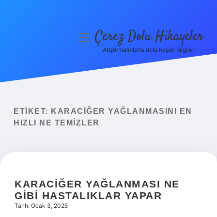
Çerez Dolu Hikayeler
menüyü
aç
Atıştırmalıklarla dolu neşeli bilgiler!
Anasayfa
Gizlilik Politikası
Yasal Uyarı
ETIKET:
KARACIĞER YAĞLANMASINI EN
HIZLI NE TEMIZLER
Hakkımızda
KARACIĞER YAĞLANMASI NE
GIBI HASTALIKLAR YAPAR
Tarih: Ocak 3, 2025