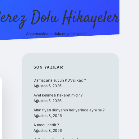
erez Dolu Hikayeler
Atıştırmalıklarla dolu neşeli bilgiler!
https://betexper.li
SIDEBAR
SON YAZILAR
Damacana suyun KDV’si kaç ?
Ağustos 6, 2026
Avel kelimesi hakaret midir ?
Ağustos 5, 2026
Altın fiyatı dünyanın her yerinde aynı mı ?
Ağustos 3, 2026
A modu nedir ?
Ağustos 3, 2026