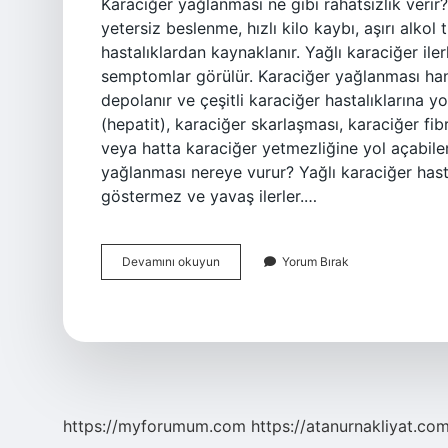
Karaciğer yağlanması ne gibi rahatsızlık verir? 
yetersiz beslenme, hızlı kilo kaybı, aşırı alkol
hastalıklardan kaynaklanır. Yağlı karaciğer iler
semptomlar görülür. Karaciğer yağlanması hang
depolanır ve çeşitli karaciğer hastalıklarına yo
(hepatit), karaciğer skarlaşması, karaciğer fi
veya hatta karaciğer yetmezliğine yol açabilen 
yağlanması nereye vurur? Yağlı karaciğer hastal
göstermez ve yavaş ilerler.…
Karaciğer
Devamını okuyun
Yorum Bırak
Yağlanması
Ne
Gibi
Hastalıklar
Yapar
https://myforumum.com
https://atanurnakliyat.com