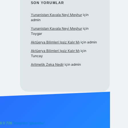
SON YORUMLAR
Yunanistan Kavala Neyi Meşhur
için
admin
Yunanistan Kavala Neyi Meşhur
için
Toygar
Aktüerya Bilimleri Işsiz Kalır Mı
için
admin
Aktüerya Bilimleri Işsiz Kalır Mı
için
Tuncay
Aritmetik Zeka Nedir
için
admin
6 0 726
Telegram: @karabul