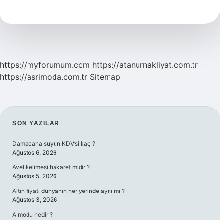
Cilde
Ne
Sürülür
https://myforumum.com
https://atanurnakliyat.com.tr
https://asrimoda.com.tr
Sitemap
SIDEBAR
SON YAZILAR
Damacana suyun KDV’si kaç ?
Ağustos 6, 2026
Avel kelimesi hakaret midir ?
Ağustos 5, 2026
Altın fiyatı dünyanın her yerinde aynı mı ?
Ağustos 3, 2026
A modu nedir ?