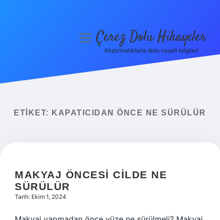
Çerez Dolu Hikayeler
menüyü
aç
Atıştırmalıklarla dolu neşeli bilgiler!
Anasayfa
Gizlilik Politikası
Yasal Uyarı
ETIKET:
KAPATICIDAN ÖNCE NE SÜRÜLÜR
Hakkımızda
MAKYAJ ÖNCESI CILDE NE
SÜRÜLÜR
Tarih: Ekim 1, 2024
Makyaj yapmadan önce yüze ne sürülmeli? Makyaj