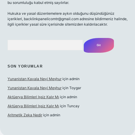
bu sorumluluğu kabul etmiş sayılırlar.
Hukuka ve yasal düzenlemelere aykırı olduğunu düşündüğünüz
içerikleri,
backlinkpanelicomtr@gmail.com
adresine bildirmeniz halinde,
ilgili içerikler yasal süre içerisinde sitemizden kaldırılacaktır.
Arama
SON YORUMLAR
Yunanistan Kavala Neyi Meşhur
için
admin
Yunanistan Kavala Neyi Meşhur
için
Toygar
Aktüerya Bilimleri Işsiz Kalır Mı
için
admin
Aktüerya Bilimleri Işsiz Kalır Mı
için
Tuncay
Aritmetik Zeka Nedir
için
admin