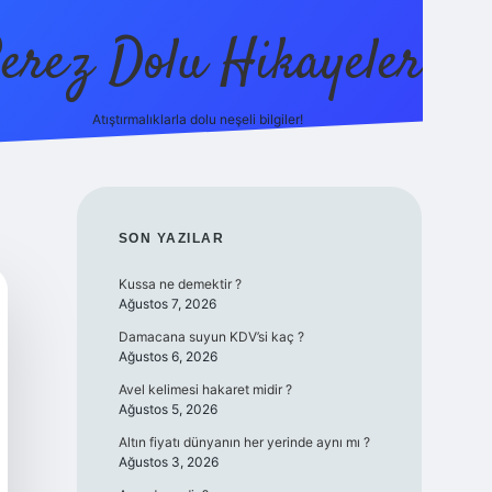
erez Dolu Hikayeler
Atıştırmalıklarla dolu neşeli bilgiler!
https://betexper.live
SIDEBAR
SON YAZILAR
Kussa ne demektir ?
Ağustos 7, 2026
Damacana suyun KDV’si kaç ?
Ağustos 6, 2026
Avel kelimesi hakaret midir ?
Ağustos 5, 2026
Altın fiyatı dünyanın her yerinde aynı mı ?
Ağustos 3, 2026