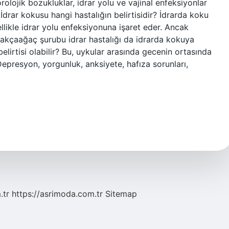
örolojik bozukluklar, idrar yolu ve vajinal enfeksiyonlar
İdrar kokusu hangi hastalığın belirtisidir? İdrarda koku
ellikle idrar yolu enfeksiyonuna işaret eder. Ancak
e akçaağaç şurubu idrar hastalığı da idrarda kokuya
elirtisi olabilir? Bu, uykular arasında gecenin ortasında
Depresyon, yorgunluk, anksiyete, hafıza sorunları,
.tr
https://asrimoda.com.tr
Sitemap