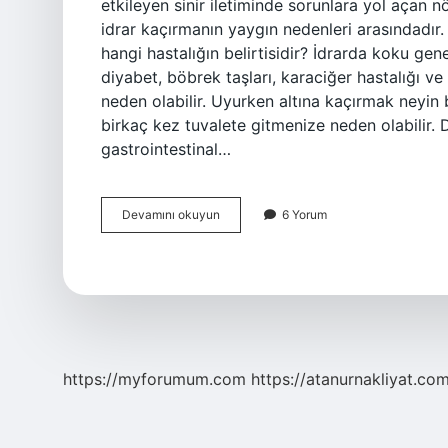
etkileyen sinir iletiminde sorunlara yol açan n
idrar kaçırmanın yaygın nedenleri arasındadır. 
hangi hastalığın belirtisidir? İdrarda koku gen
diyabet, böbrek taşları, karaciğer hastalığı v
neden olabilir. Uyurken altına kaçırmak neyin b
birkaç kez tuvalete gitmenize neden olabilir. 
gastrointestinal…
Cis
Devamını okuyun
6 Yorum
Hastalığı
Nedir
https://myforumum.com
https://atanurnakliyat.com