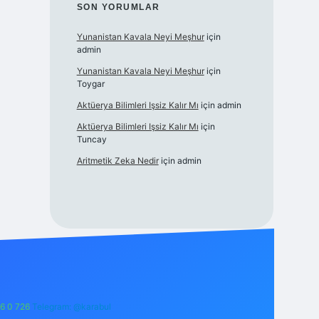
SON YORUMLAR
Yunanistan Kavala Neyi Meşhur
için
admin
Yunanistan Kavala Neyi Meşhur
için
Toygar
Aktüerya Bilimleri Işsiz Kalır Mı
için
admin
Aktüerya Bilimleri Işsiz Kalır Mı
için
Tuncay
Aritmetik Zeka Nedir
için
admin
6 0 726
Telegram: @karabul