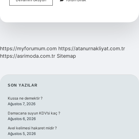
Milyon
Arap
Var
Türkiye
https://myforumum.com
https://atanurnakliyat.com.tr
https://asrimoda.com.tr
Sitemap
SIDEBAR
SON YAZILAR
Kussa ne demektir ?
Ağustos 7, 2026
Damacana suyun KDV’si kaç ?
Ağustos 6, 2026
Avel kelimesi hakaret midir ?
Ağustos 5, 2026