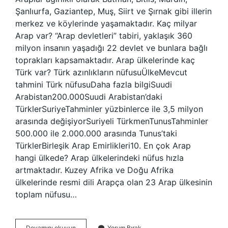
Şanlıurfa, Gaziantep, Muş, Siirt ve Şırnak gibi illerin
merkez ve köylerinde yaşamaktadır. Kaç milyar
Arap var? “Arap devletleri” tabiri, yaklaşık 360
milyon insanın yaşadığı 22 devlet ve bunlara bağlı
toprakları kapsamaktadır. Arap ülkelerinde kaç
Türk var? Türk azınlıkların nüfusuÜlkeMevcut
tahmini Türk nüfusuDaha fazla bilgiSuudi
Arabistan200.000Suudi Arabistan’daki
TürklerSuriyeTahminler yüzbinlerce ile 3,5 milyon
arasında değişiyorSuriyeli TürkmenTunusTahminler
500.000 ile 2.000.000 arasında Tunus’taki
TürklerBirleşik Arap Emirlikleri10. En çok Arap
hangi ülkede? Arap ülkelerindeki nüfus hızla
artmaktadır. Kuzey Afrika ve Doğu Afrika
ülkelerinde resmi dili Arapça olan 23 Arap ülkesinin
toplam nüfusu…
Kaç
Devamını okuyun
Yorum Bırak