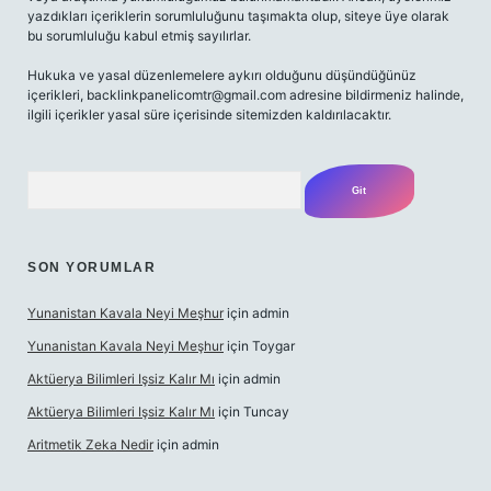
yazdıkları içeriklerin sorumluluğunu taşımakta olup, siteye üye olarak
bu sorumluluğu kabul etmiş sayılırlar.
Hukuka ve yasal düzenlemelere aykırı olduğunu düşündüğünüz
içerikleri,
backlinkpanelicomtr@gmail.com
adresine bildirmeniz halinde,
ilgili içerikler yasal süre içerisinde sitemizden kaldırılacaktır.
Arama
SON YORUMLAR
Yunanistan Kavala Neyi Meşhur
için
admin
Yunanistan Kavala Neyi Meşhur
için
Toygar
Aktüerya Bilimleri Işsiz Kalır Mı
için
admin
Aktüerya Bilimleri Işsiz Kalır Mı
için
Tuncay
Aritmetik Zeka Nedir
için
admin