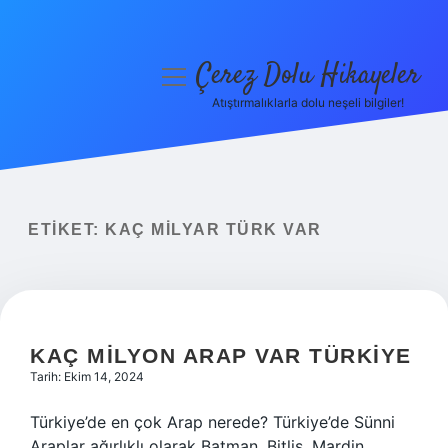
Çerez Dolu Hikayeler
menüyü
aç
Atıştırmalıklarla dolu neşeli bilgiler!
Anasayfa
Gizlilik Politikası
Yasal Uyarı
ETIKET:
KAÇ MILYAR TÜRK VAR
Hakkımızda
KAÇ MILYON ARAP VAR TÜRKIYE
Tarih: Ekim 14, 2024
Türkiye’de en çok Arap nerede? Türkiye’de Sünni
Araplar ağırlıklı olarak Batman, Bitlis, Mardin,