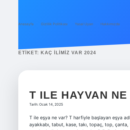
Anasayfa
Gizlilik Politikası
Yasal Uyarı
Hakkımızda
ETIKET:
KAÇ ILIMIZ VAR 2024
T ILE HAYVAN NE
Tarih: Ocak 14, 2025
T ile eşya ne var? T harfiyle başlayan eşya adla
ayakkabı, tabut, kase, takı, topaç, top, çanta, t