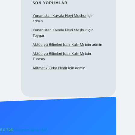
SON YORUMLAR
Yunanistan Kavala Neyi Meşhur
için
admin
Yunanistan Kavala Neyi Meşhur
için
Toygar
Aktüerya Bilimleri Işsiz Kalır Mı
için
admin
Aktüerya Bilimleri Işsiz Kalır Mı
için
Tuncay
Aritmetik Zeka Nedir
için
admin
6 0 726
Telegram: @karabul