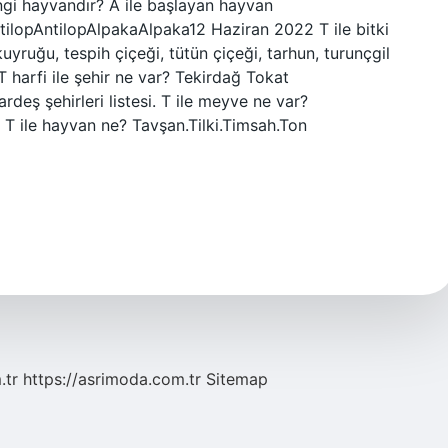
angi hayvandır? A ile başlayan hayvan
tilopAntilopAlpakaAlpaka12 Haziran 2022 T ile bitki
 kuyruğu, tespih çiçeği, tütün çiçeği, tarhun, turunçgil
 T harfi ile şehir ne var? Tekirdağ Tokat
ardeş şehirleri listesi. T ile meyve ne var?
 T ile hayvan ne? Tavşan.Tilki.Timsah.Ton
.tr
https://asrimoda.com.tr
Sitemap