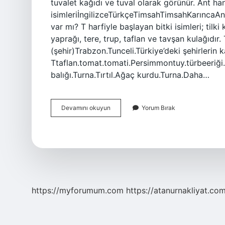
tuvalet kağıdı ve tuval olarak görünür. Ant h
isimleriİngilizceTürkçeTimsahTimsahKarıncaAn
var mı? T harfiyle başlayan bitki isimleri; tilki
yaprağı, tere, trup, taflan ve tavşan kulağıdır.
(şehir)Trabzon.Tunceli.Türkiye’deki şehirlerin k
Ttaflan.tomat.tomati.Persimmontuy.türbeeriği.
balığı.Turna.Tırtıl.Ağaç kurdu.Turna.Daha…
T
Devamını okuyun
Yorum Bırak
Ile
Hayvan
Ne
Var
https://myforumum.com
https://atanurnakliyat.com