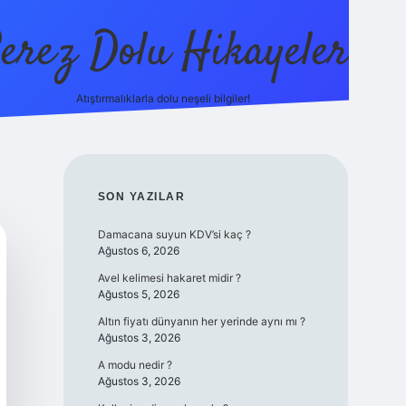
erez Dolu Hikayeler
Atıştırmalıklarla dolu neşeli bilgiler!
https://bete
SIDEBAR
SON YAZILAR
Damacana suyun KDV’si kaç ?
Ağustos 6, 2026
Avel kelimesi hakaret midir ?
Ağustos 5, 2026
Altın fiyatı dünyanın her yerinde aynı mı ?
Ağustos 3, 2026
A modu nedir ?
Ağustos 3, 2026