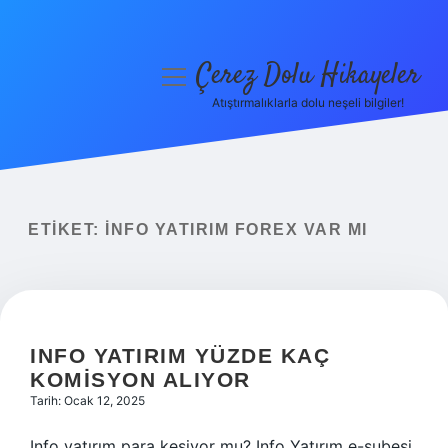
Çerez Dolu Hikayeler
menüyü
aç
Atıştırmalıklarla dolu neşeli bilgiler!
Anasayfa
Gizlilik Politikası
Yasal Uyarı
ETIKET:
İNFO YATIRIM FOREX VAR MI
Hakkımızda
INFO YATIRIM YÜZDE KAÇ
KOMISYON ALIYOR
Tarih: Ocak 12, 2025
Info yatırım para kesiyor mu? Info Yatırım e-şubesi