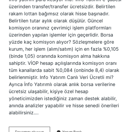
üzerinden transfer/transfer ücretsizdir. Belirtilen
rakam lottan bağımsız olarak hisse başınadır.
Belirtilen tutar aylık olarak düşülür. Güncel
komisyon oranınız çevrimiçi işlem platformları
üzerinden yapılan işlemler için geçerlidir. Borsa
yüzde kaç komisyon alıyor? Sözleşmelere göre
kurum, her işlem (alım/satım) için en fazla %0,105
(binde 1,05) oranında komisyon alma hakkına
sahiptir. VİOP hesap açılışlarında komisyon oranı
tüm kanallarda sabit %0,084 (onbinde 8,4) olarak
belirlenmiştir. Info Yatırım Canlı Veri Ücretli mi?
Ayrıca İnfo Yatırımlı olarak anlık borsa verilerine
ücretsiz ulaşabilir, kişiye özel hesap
yöneticimizden istediğiniz zaman destek alabilir,
anında analizler yapabilir ve hisse senedi önerileri
alabilirsiniz.…
Info
Devamını okuyun
Yorum Bırak