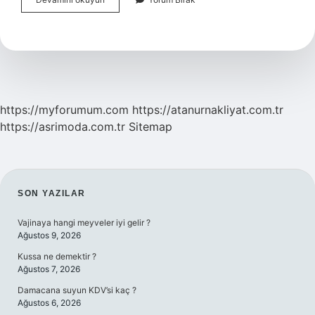
Yatırım
Yüzde
Kaç
Komisyon
Alıyor
https://myforumum.com
https://atanurnakliyat.com.tr
https://asrimoda.com.tr
Sitemap
SIDEBAR
SON YAZILAR
Vajinaya hangi meyveler iyi gelir ?
Ağustos 9, 2026
Kussa ne demektir ?
Ağustos 7, 2026
Damacana suyun KDV’si kaç ?
Ağustos 6, 2026