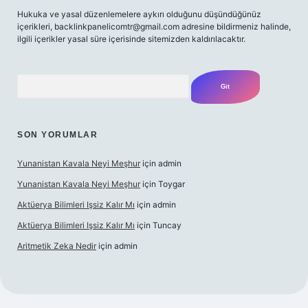
Hukuka ve yasal düzenlemelere aykırı olduğunu düşündüğünüz
içerikleri,
backlinkpanelicomtr@gmail.com
adresine bildirmeniz halinde,
ilgili içerikler yasal süre içerisinde sitemizden kaldırılacaktır.
Arama
SON YORUMLAR
Yunanistan Kavala Neyi Meşhur
için
admin
Yunanistan Kavala Neyi Meşhur
için
Toygar
Aktüerya Bilimleri Işsiz Kalır Mı
için
admin
Aktüerya Bilimleri Işsiz Kalır Mı
için
Tuncay
Aritmetik Zeka Nedir
için
admin