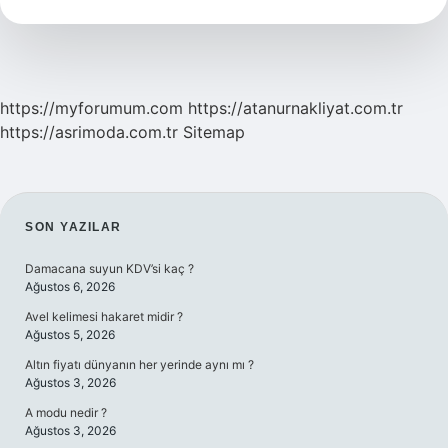
Ne
Zaman
20000
Tl
Olacak
https://myforumum.com
https://atanurnakliyat.com.tr
https://asrimoda.com.tr
Sitemap
SIDEBAR
SON YAZILAR
Damacana suyun KDV’si kaç ?
Ağustos 6, 2026
Avel kelimesi hakaret midir ?
Ağustos 5, 2026
Altın fiyatı dünyanın her yerinde aynı mı ?
Ağustos 3, 2026
A modu nedir ?
Ağustos 3, 2026