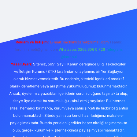
//betexper.live/
Reklam ve İletişim:
E-mail:
backlinkpaneli@gmail.com
Teams:
forumhizmeti@gmail.com
Whatsapp: 0262 606 0 726
Telegram:
@karabul
Yasal Uyarı:
Sitemiz, 5651 Sayılı Kanun gereğince Bilgi Teknolojileri
ve İletişim Kurumu (BTK) tarafından onaylanmış bir Yer Sağlayıcı
olarak hizmet vermektedir. Bu nedenle, sitedeki içerikleri proaktif
olarak denetleme veya araştırma yükümlülüğümüz bulunmamaktadır.
Ancak, üyelerimiz yazdıkları içeriklerin sorumluluğunu taşımakta olup,
siteye üye olarak bu sorumluluğu kabul etmiş sayılırlar. Bu internet
sitesi, herhangi bir marka, kurum veya şahıs şirketi ile hiçbir bağlantısı
bulunmamaktadır. Sitede yalnızca kendi hazırladığımız makaleler
paylaşılmaktadır. Burada yer alan içerikler haber niteliği taşımamakta
olup, gerçek kurum ve kişiler hakkında paylaşım yapılmamaktadır.