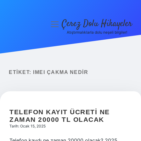
Çerez Dolu Hikayeler
menüyü
aç
Atıştırmalıklarla dolu neşeli bilgiler!
Anasayfa
Gizlilik Politikası
Yasal Uyarı
ETIKET:
IMEI ÇAKMA NEDIR
Hakkımızda
TELEFON KAYIT ÜCRETI NE
ZAMAN 20000 TL OLACAK
Tarih: Ocak 15, 2025
Telefon kaydı ne zaman 20000 olacak? 2025