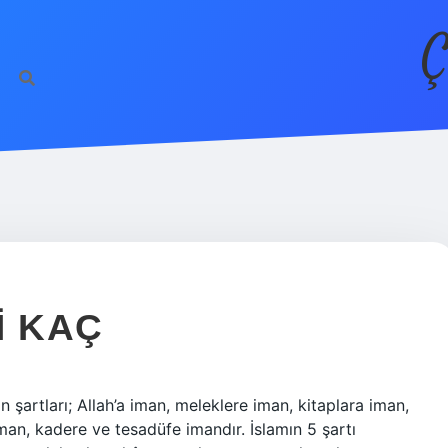
Ç
I KAÇ
n şartları; Allah’a iman, meleklere iman, kitaplara iman,
n, kadere ve tesadüfe imandır. İslamın 5 şartı