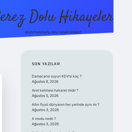
erez Dolu Hikayeler
Atıştırmalıklarla dolu neşeli bilgiler!
https://betexper.live
SIDEBAR
SON YAZILAR
Damacana suyun KDV’si kaç ?
Ağustos 6, 2026
Avel kelimesi hakaret midir ?
Ağustos 5, 2026
Altın fiyatı dünyanın her yerinde aynı mı ?
Ağustos 3, 2026
A modu nedir ?
Ağustos 3, 2026