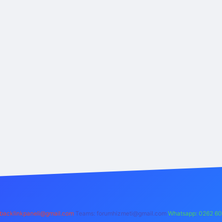
backlinkpaneli@gmail.com
Teams:
forumhizmeti@gmail.com
Whatsapp: 0262 60