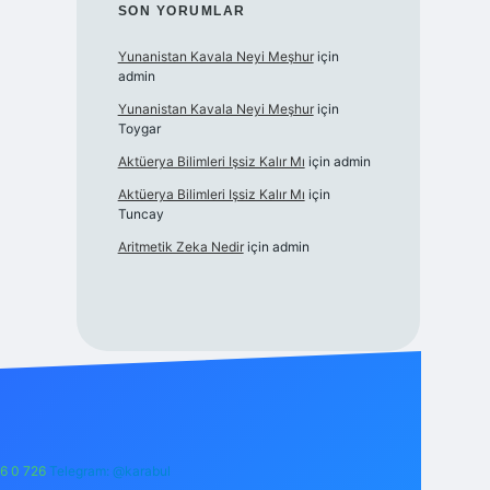
SON YORUMLAR
Yunanistan Kavala Neyi Meşhur
için
admin
Yunanistan Kavala Neyi Meşhur
için
Toygar
Aktüerya Bilimleri Işsiz Kalır Mı
için
admin
Aktüerya Bilimleri Işsiz Kalır Mı
için
Tuncay
Aritmetik Zeka Nedir
için
admin
6 0 726
Telegram: @karabul