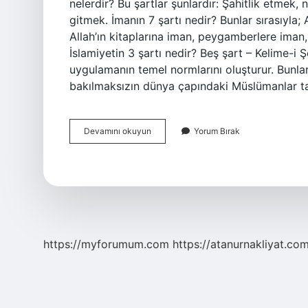
nelerdir? Bu şartlar şunlardır: Şahitlik etme
gitmek. İmanın 7 şartı nedir? Bunlar sırasıyla; 
Allah’ın kitaplarına iman, peygamberlere iman
İslamiyetin 3 şartı nedir? Beş şart – Kelime-i
uygulamanın temel normlarını oluşturur. Bunlar
bakılmaksızın dünya çapındaki Müslümanlar ta
İManın
Devamını okuyun
Yorum Bırak
Şartlari
Kaç
https://myforumum.com
https://atanurnakliyat.com