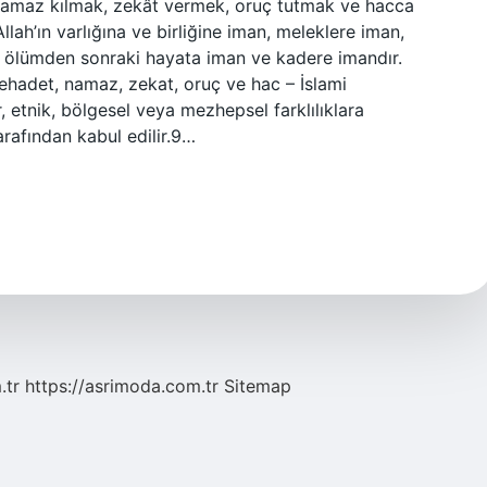
k, namaz kılmak, zekât vermek, oruç tutmak ve hacca
Allah’ın varlığına ve birliğine iman, meleklere iman,
, ölümden sonraki hayata iman ve kadere imandır.
 Şehadet, namaz, zekat, oruç ve hac – İslami
, etnik, bölgesel veya mezhepsel farklılıklara
rafından kabul edilir.9…
.tr
https://asrimoda.com.tr
Sitemap