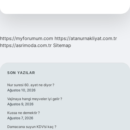
Hangi
Köyde
Çekildi
https://myforumum.com
https://atanurnakliyat.com.tr
https://asrimoda.com.tr
Sitemap
SIDEBAR
SON YAZILAR
Nur suresi 60. ayet ne diyor ?
Ağustos 10, 2026
Vajinaya hangi meyveler iyi gelir ?
Ağustos 9, 2026
Kussa ne demektir ?
Ağustos 7, 2026
Damacana suyun KDV’si kaç ?