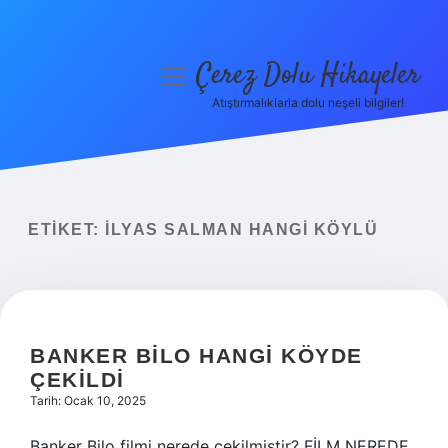
Çerez Dolu Hikayeler
menüyü
aç
Atıştırmalıklarla dolu neşeli bilgiler!
Anasayfa
Gizlilik Politikası
Yasal Uyarı
ETIKET:
İLYAS SALMAN HANGI KÖYLÜ
Hakkımızda
BANKER BILO HANGI KÖYDE
ÇEKILDI
Tarih: Ocak 10, 2025
Banker Bilo filmi nerede çekilmiştir? FİLM NEREDE