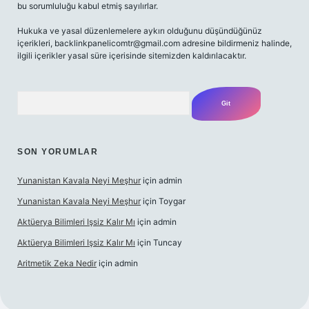
bu sorumluluğu kabul etmiş sayılırlar.
Hukuka ve yasal düzenlemelere aykırı olduğunu düşündüğünüz
içerikleri,
backlinkpanelicomtr@gmail.com
adresine bildirmeniz halinde,
ilgili içerikler yasal süre içerisinde sitemizden kaldırılacaktır.
Arama
SON YORUMLAR
Yunanistan Kavala Neyi Meşhur
için
admin
Yunanistan Kavala Neyi Meşhur
için
Toygar
Aktüerya Bilimleri Işsiz Kalır Mı
için
admin
Aktüerya Bilimleri Işsiz Kalır Mı
için
Tuncay
Aritmetik Zeka Nedir
için
admin