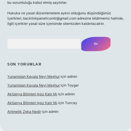
bu sorumluluğu kabul etmiş sayılırlar.
Hukuka ve yasal düzenlemelere aykırı olduğunu düşündüğünüz
içerikleri,
backlinkpanelicomtr@gmail.com
adresine bildirmeniz halinde,
ilgili içerikler yasal süre içerisinde sitemizden kaldırılacaktır.
Arama
SON YORUMLAR
Yunanistan Kavala Neyi Meşhur
için
admin
Yunanistan Kavala Neyi Meşhur
için
Toygar
Aktüerya Bilimleri Işsiz Kalır Mı
için
admin
Aktüerya Bilimleri Işsiz Kalır Mı
için
Tuncay
Aritmetik Zeka Nedir
için
admin