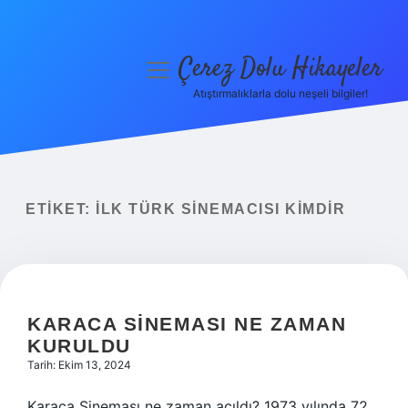
Çerez Dolu Hikayeler
menüyü
aç
Atıştırmalıklarla dolu neşeli bilgiler!
Anasayfa
Gizlilik Politikası
Yasal Uyarı
ETIKET:
İLK TÜRK SINEMACISI KIMDIR
Hakkımızda
KARACA SINEMASI NE ZAMAN
KURULDU
Tarih: Ekim 13, 2024
Karaca Sineması ne zaman açıldı? 1973 yılında 72