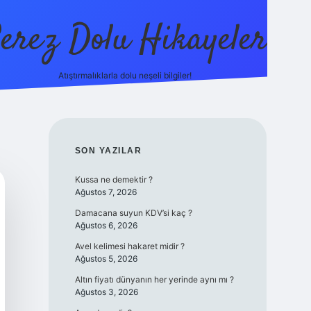
erez Dolu Hikayeler
Atıştırmalıklarla dolu neşeli bilgiler!
https://betexper.live
SIDEBAR
SON YAZILAR
Kussa ne demektir ?
Ağustos 7, 2026
Damacana suyun KDV’si kaç ?
Ağustos 6, 2026
Avel kelimesi hakaret midir ?
Ağustos 5, 2026
Altın fiyatı dünyanın her yerinde aynı mı ?
Ağustos 3, 2026