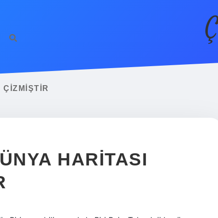
Ç
 ÇIZMIŞTIR
DÜNYA HARITASI
R