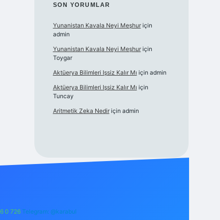
SON YORUMLAR
Yunanistan Kavala Neyi Meşhur
için
admin
Yunanistan Kavala Neyi Meşhur
için
Toygar
Aktüerya Bilimleri Işsiz Kalır Mı
için
admin
Aktüerya Bilimleri Işsiz Kalır Mı
için
Tuncay
Aritmetik Zeka Nedir
için
admin
6 0 726
Telegram: @karabul