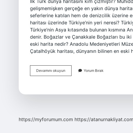
İlk Türk dünya haritasını kim çizmiştir? Muhiddi
gelişmemişken gerçeğe en yakın dünya haritas
seferlerine katılan hem de denizcilik üzerine
haritası üzerinde Türkiye’nin yeri neresi? Türki
Türkiye’nin Asya kıtasında bulunan kısmına An
denir. Boğazlar ve Çanakkale Boğazları bu iki b
eski harita nedir? Anadolu Medeniyetleri Müze
Çatalhöyük haritası, dünyanın bilinen en eski 
Türklerin
Devamını okuyun
Yorum Bırak
Ilk
Dünya
Haritası
Nerede
Yer
Alır
https://myforumum.com
https://atanurnakliyat.com