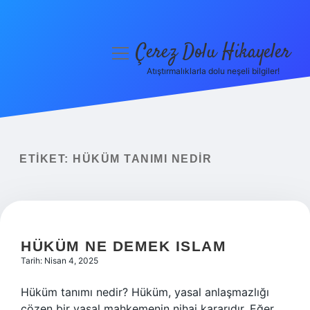
Çerez Dolu Hikayeler
menüyü
aç
Atıştırmalıklarla dolu neşeli bilgiler!
Anasayfa
Gizlilik Politikası
Yasal Uyarı
ETIKET:
HÜKÜM TANIMI NEDIR
Hakkımızda
HÜKÜM NE DEMEK ISLAM
Tarih: Nisan 4, 2025
Hüküm tanımı nedir? Hüküm, yasal anlaşmazlığı
çözen bir yasal mahkemenin nihai kararıdır. Eğer