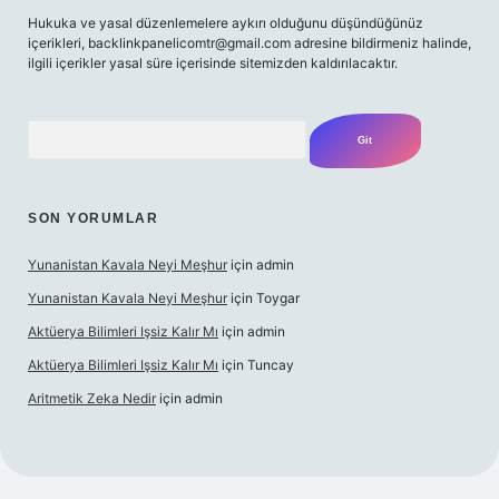
Hukuka ve yasal düzenlemelere aykırı olduğunu düşündüğünüz
içerikleri,
backlinkpanelicomtr@gmail.com
adresine bildirmeniz halinde,
ilgili içerikler yasal süre içerisinde sitemizden kaldırılacaktır.
Arama
SON YORUMLAR
Yunanistan Kavala Neyi Meşhur
için
admin
Yunanistan Kavala Neyi Meşhur
için
Toygar
Aktüerya Bilimleri Işsiz Kalır Mı
için
admin
Aktüerya Bilimleri Işsiz Kalır Mı
için
Tuncay
Aritmetik Zeka Nedir
için
admin