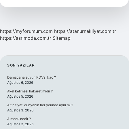
Islam
https://myforumum.com
https://atanurnakliyat.com.tr
https://asrimoda.com.tr
Sitemap
SIDEBAR
SON YAZILAR
Damacana suyun KDV’si kaç ?
Ağustos 6, 2026
Avel kelimesi hakaret midir ?
Ağustos 5, 2026
Altın fiyatı dünyanın her yerinde aynı mı ?
Ağustos 3, 2026
A modu nedir ?
Ağustos 3, 2026