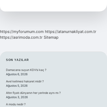
Nedir
https://myforumum.com
https://atanurnakliyat.com.tr
https://asrimoda.com.tr
Sitemap
SIDEBAR
SON YAZILAR
Damacana suyun KDV’si kaç ?
Ağustos 6, 2026
Avel kelimesi hakaret midir ?
Ağustos 5, 2026
Altın fiyatı dünyanın her yerinde aynı mı ?
Ağustos 3, 2026
A modu nedir ?