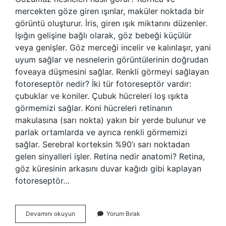
mercekten göze giren ışınlar, maküler noktada bir
görüntü oluşturur. İris, giren ışık miktarını düzenler.
Işığın gelişine bağlı olarak, göz bebeği küçülür
veya genişler. Göz merceği incelir ve kalınlaşır, yani
uyum sağlar ve nesnelerin görüntülerinin doğrudan
foveaya düşmesini sağlar. Renkli görmeyi sağlayan
fotoreseptör nedir? İki tür fotoreseptör vardır:
çubuklar ve koniler. Çubuk hücreleri loş ışıkta
görmemizi sağlar. Koni hücreleri retinanın
makulasına (sarı nokta) yakın bir yerde bulunur ve
parlak ortamlarda ve ayrıca renkli görmemizi
sağlar. Serebral korteksin %90’ı sarı noktadan
gelen sinyalleri işler. Retina nedir anatomi? Retina,
göz küresinin arkasını duvar kağıdı gibi kaplayan
fotoreseptör…
Fotopik
Devamını okuyun
Yorum Bırak
Görme