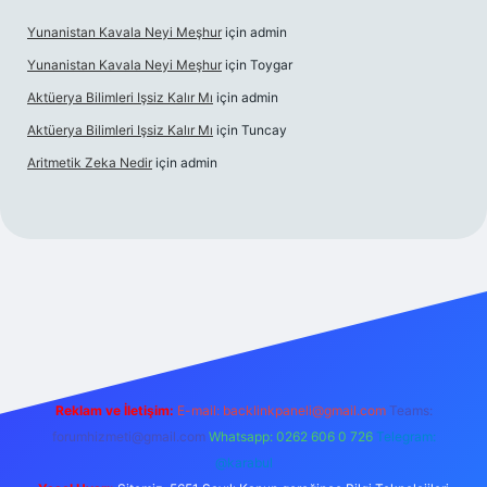
Yunanistan Kavala Neyi Meşhur
için
admin
Yunanistan Kavala Neyi Meşhur
için
Toygar
Aktüerya Bilimleri Işsiz Kalır Mı
için
admin
Aktüerya Bilimleri Işsiz Kalır Mı
için
Tuncay
Aritmetik Zeka Nedir
için
admin
xper.live/
Reklam ve İletişim:
E-mail:
backlinkpaneli@gmail.com
Teams:
forumhizmeti@gmail.com
Whatsapp: 0262 606 0 726
Telegram:
@karabul