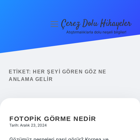
Çerez Dolu Hikayeler
menüyü
aç
Atıştırmalıklarla dolu neşeli bilgiler!
Anasayfa
Gizlilik Politikası
Yasal Uyarı
ETIKET:
HER ŞEYI GÖREN GÖZ NE
ANLAMA GELIR
Hakkımızda
FOTOPIK GÖRME NEDIR
Tarih: Aralık 23, 2024
Gözümüz nesneleri nasıl görür? Kornea ve