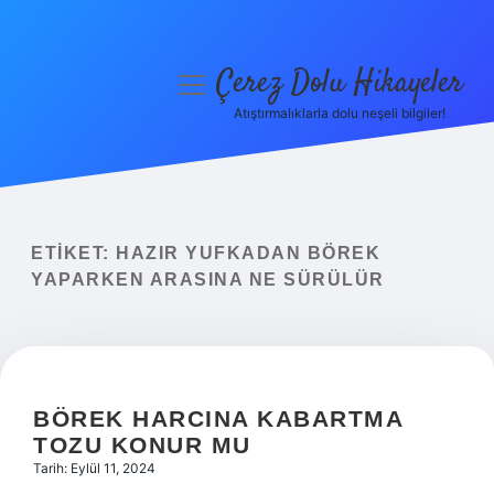
Çerez Dolu Hikayeler
menüyü
aç
Atıştırmalıklarla dolu neşeli bilgiler!
Anasayfa
Gizlilik Politikası
Yasal Uyarı
ETIKET:
HAZIR YUFKADAN BÖREK
YAPARKEN ARASINA NE SÜRÜLÜR
Hakkımızda
BÖREK HARCINA KABARTMA
TOZU KONUR MU
Tarih: Eylül 11, 2024