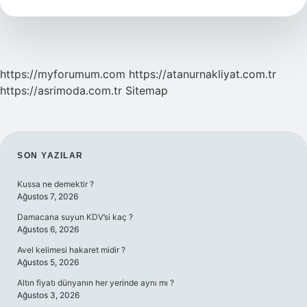
Tozu
Konur
Mu
https://myforumum.com
https://atanurnakliyat.com.tr
https://asrimoda.com.tr
Sitemap
SIDEBAR
SON YAZILAR
Kussa ne demektir ?
Ağustos 7, 2026
Damacana suyun KDV’si kaç ?
Ağustos 6, 2026
Avel kelimesi hakaret midir ?
Ağustos 5, 2026
Altın fiyatı dünyanın her yerinde aynı mı ?
Ağustos 3, 2026