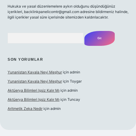
Hukuka ve yasal düzenlemelere aykırı olduğunu düşündüğünüz
içerikleri,
backlinkpanelicomtr@gmail.com
adresine bildirmeniz halinde,
ilgili içerikler yasal süre içerisinde sitemizden kaldırılacaktır.
Arama
SON YORUMLAR
Yunanistan Kavala Neyi Meşhur
için
admin
Yunanistan Kavala Neyi Meşhur
için
Toygar
Aktüerya Bilimleri Işsiz Kalır Mı
için
admin
Aktüerya Bilimleri Işsiz Kalır Mı
için
Tuncay
Aritmetik Zeka Nedir
için
admin