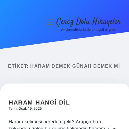
Çerez Dolu Hikayeler
menüyü
aç
Atıştırmalıklarla dolu neşeli bilgiler!
Anasayfa
Gizlilik Politikası
Yasal Uyarı
ETIKET:
HARAM DEMEK GÜNAH DEMEK MI
Hakkımızda
HARAM HANGI DIL
Tarih: Ocak 19, 2025
Haram kelimesi nereden gelir? Arapça ḥrm
kökünden gelen bir ödünç kelimedir, ḥharām حرام,