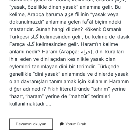
“yasak, özellikle dinen yasak” anlamına gelir. Bu
kelime, Arapça ḥaruma حَرُمَ fiilinin “yasak veya
dokunulmazdı” anlamına gelen faˁāl biçimindeki
mastarıdır. Günah hangi dilden? Kökeni: Osmanlı
Türkçesi گناه kelimesinden gelir, bu kelime de klasik
Farsça گناه kelimesinden gelir. Haram’ın kelime
anlamı nedir? Haram (Arapça: حرام), dini kuralları
ihlal eden ve dini açıdan kesinlikle yasak olan
eylemleri tanımlayan dini bir terimdir. Türkçede
genellikle “dini yasak” anlamında ve dinlerde yasak
olan davranışları tanımlamak için kullanılır. Haramın
diğer adı nedir? Fıkıh literatüründe “tahrim” yerine
“hazr”, “haram” yerine de “mahzûr” terimleri
kullanılmaktadır.…
Haram
Devamını okuyun
Yorum Bırak
Hangi
Dil