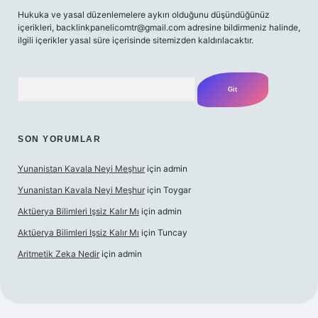
Hukuka ve yasal düzenlemelere aykırı olduğunu düşündüğünüz
içerikleri,
backlinkpanelicomtr@gmail.com
adresine bildirmeniz halinde,
ilgili içerikler yasal süre içerisinde sitemizden kaldırılacaktır.
Arama
SON YORUMLAR
Yunanistan Kavala Neyi Meşhur
için
admin
Yunanistan Kavala Neyi Meşhur
için
Toygar
Aktüerya Bilimleri Işsiz Kalır Mı
için
admin
Aktüerya Bilimleri Işsiz Kalır Mı
için
Tuncay
Aritmetik Zeka Nedir
için
admin