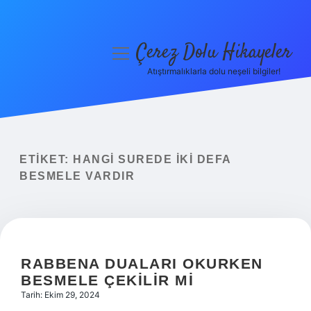
Çerez Dolu Hikayeler
menüyü
aç
Atıştırmalıklarla dolu neşeli bilgiler!
Anasayfa
Gizlilik Politikası
Yasal Uyarı
ETIKET:
HANGI SUREDE IKI DEFA
BESMELE VARDIR
Hakkımızda
RABBENA DUALARI OKURKEN
BESMELE ÇEKILIR MI
Tarih: Ekim 29, 2024