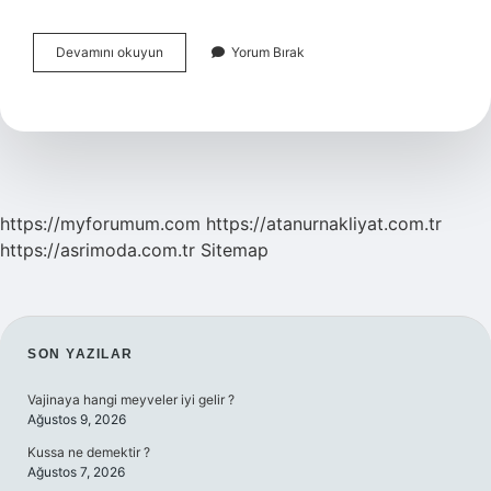
Rabbena
Devamını okuyun
Yorum Bırak
Duaları
Okurken
Besmele
Çekilir
Mi
https://myforumum.com
https://atanurnakliyat.com.tr
https://asrimoda.com.tr
Sitemap
SIDEBAR
SON YAZILAR
Vajinaya hangi meyveler iyi gelir ?
Ağustos 9, 2026
Kussa ne demektir ?
Ağustos 7, 2026