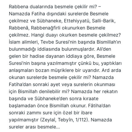
Rabbena dualarında besmele çekilir mi? –
Namazda Fatiha dışındaki surelerde Besmele
çekilmez ve Sübhaneke, Ettehiyyatü, Salli-Barik,
Rabbenâ, Rabbenağfirli okunurken Besmele
çekilmez. Hangi duayı okurken besmele çekilmez?
İslam alimleri, Tevbe Suresi’nin başında Bismillah’ın
bulunmadığı iddiasında bulunmuşlardır. Ali’den
gelen bir hadise dayanan iddiaya göre, Besmele
Suresi’nin başına yazılmamıştır çünkü bu, yaptıkları
anlaşmaları bozan müşriklere bir uyarıdır. Ard arda
okunan surelerde besmele çekilir mi? Namazda
Fatiha’dan sonraki ayet veya surelerin okunması
için Bismillah denilebilir mi? Namazda her rekatın
başında ve Sübhaneke’den sonra kıraate
başlamadan önce Bismillah okunur. Fâtiha’dan
sonraki zammı sure için özel bir ibare
yapılmamıştır (Zeylaî, Tebyîn, 1/112). Namazda
sureler arası besmele…