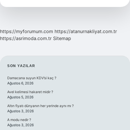
Gelir
https://myforumum.com
https://atanurnakliyat.com.tr
https://asrimoda.com.tr
Sitemap
SIDEBAR
SON YAZILAR
Damacana suyun KDV’si kaç ?
Ağustos 6, 2026
Avel kelimesi hakaret midir ?
Ağustos 5, 2026
Altın fiyatı dünyanın her yerinde aynı mı ?
Ağustos 3, 2026
A modu nedir ?
Ağustos 3, 2026