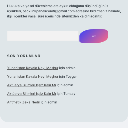
Hukuka ve yasal düzenlemelere aykırı olduğunu düşündüğünüz
içerikleri,
backlinkpanelicomtr@gmail.com
adresine bildirmeniz halinde,
ilgili içerikler yasal süre içerisinde sitemizden kaldırılacaktır.
Arama
SON YORUMLAR
Yunanistan Kavala Neyi Meşhur
için
admin
Yunanistan Kavala Neyi Meşhur
için
Toygar
Aktüerya Bilimleri Işsiz Kalır Mı
için
admin
Aktüerya Bilimleri Işsiz Kalır Mı
için
Tuncay
Aritmetik Zeka Nedir
için
admin