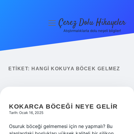
Çerez Dolu Hikayeler
menüyü
aç
Atıştırmalıklarla dolu neşeli bilgiler!
Anasayfa
Gizlilik Politikası
Yasal Uyarı
ETIKET:
HANGI KOKUYA BÖCEK GELMEZ
Hakkımızda
KOKARCA BÖCEĞI NEYE GELIR
Tarih: Ocak 16, 2025
Osuruk böceği gelmemesi için ne yapmalı? Bu
alanlardaki boşlukları yüksek kaliteli bir silikon