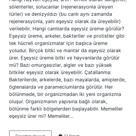
sölenterler, solucanlar (rejenerasyonla üreyen
türler) ve denizyıldızı (bu canlı aynı zamanda
rejenerasyonla, yani eşeysiz olarak da üreyebilir)
verilebilir. Hangi canlılarda eşeysiz üreme görülür?
Eşeysiz üreme, arkeler, bakteriler ve protistler gibi
tek hücreli organizmalar için başlıca üreme
yoludur. Birçok bitki ve mantar da eşeysiz olarak
ürer. Eşeysiz üreme bitki ve hayvanlarda görülür
mü? Bazı omurgasızlar, algler ve bazı yüksek
bitkiler eşeysiz olarak üreyebilir. Çatallanma:
Bakterilerde, arkelerde, bazı mayalarda, amiplerde,
öglenalarda ve parameciumlarda görülür. Her
bölünmede, bir organizmadan iki yeni organizma
oluşur. Organizmanın yapısına bağlı olarak,
bölünme farklı bölgelerden başlayabilir. Memeliler
eşeysiz ürer mi? Memeliler…
Eşeysiz
Devamını okuyun
12 Yorum