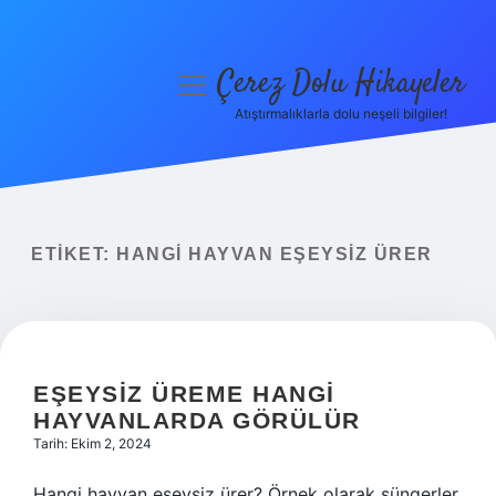
Çerez Dolu Hikayeler
menüyü
aç
Atıştırmalıklarla dolu neşeli bilgiler!
Anasayfa
Gizlilik Politikası
Yasal Uyarı
ETIKET:
HANGI HAYVAN EŞEYSIZ ÜRER
Hakkımızda
EŞEYSIZ ÜREME HANGI
HAYVANLARDA GÖRÜLÜR
Tarih: Ekim 2, 2024
Hangi hayvan eşeysiz ürer? Örnek olarak süngerler,