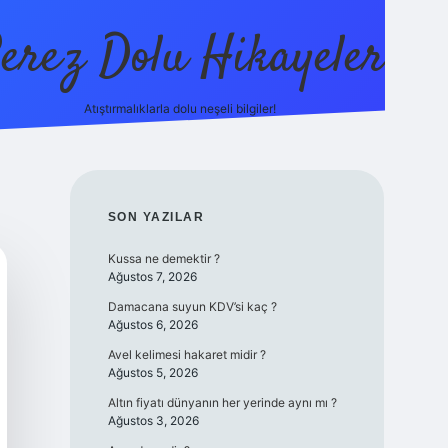
erez Dolu Hikayeler
Atıştırmalıklarla dolu neşeli bilgiler!
https://betexper.live
SIDEBAR
SON YAZILAR
Kussa ne demektir ?
Ağustos 7, 2026
Damacana suyun KDV’si kaç ?
Ağustos 6, 2026
Avel kelimesi hakaret midir ?
Ağustos 5, 2026
Altın fiyatı dünyanın her yerinde aynı mı ?
Ağustos 3, 2026