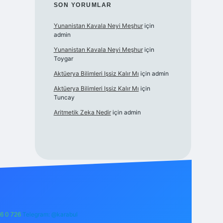
SON YORUMLAR
Yunanistan Kavala Neyi Meşhur
için
admin
Yunanistan Kavala Neyi Meşhur
için
Toygar
Aktüerya Bilimleri Işsiz Kalır Mı
için
admin
Aktüerya Bilimleri Işsiz Kalır Mı
için
Tuncay
Aritmetik Zeka Nedir
için
admin
6 0 726
Telegram: @karabul