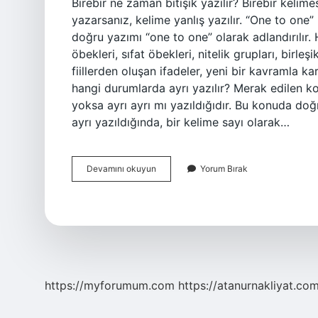
Birebir ne zaman bitişik yazılır? Birebir kelimesi
yazarsanız, kelime yanlış yazılır. “One to one”
doğru yazımı “one to one” olarak adlandırılır. H
öbekleri, sıfat öbekleri, nitelik grupları, birleş
fiillerden oluşan ifadeler, yeni bir kavramla ka
hangi durumlarda ayrı yazılır? Merak edilen kon
yoksa ayrı ayrı mı yazıldığıdır. Bu konuda doğ
ayrı yazıldığında, bir kelime sayı olarak…
Birebir
Devamını okuyun
Yorum Bırak
Hangi
Durumlarda
Bitişik
Yazılır
https://myforumum.com
https://atanurnakliyat.com