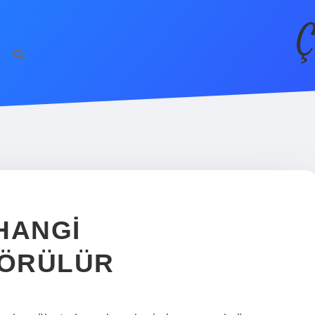
Ç
HANGI
GÖRÜLÜR