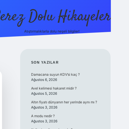
erez Dolu Hikayeler
Atıştırmalıklarla dolu neşeli bilgiler!
https://betexper.live
SIDEBAR
SON YAZILAR
Damacana suyun KDV’si kaç ?
Ağustos 6, 2026
Avel kelimesi hakaret midir ?
Ağustos 5, 2026
Altın fiyatı dünyanın her yerinde aynı mı ?
Ağustos 3, 2026
A modu nedir ?
Ağustos 3, 2026