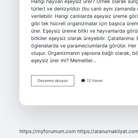
Hangi hayvan eşeysiz ürer? Örnek olarak sünge
türler) ve denizyıldızı (bu canlı aynı zamanda 
verilebilir. Hangi canlılarda eşeysiz üreme gör
gibi tek hücreli organizmalar için başlıca üre
ürer. Eşeysiz üreme bitki ve hayvanlarda görü
bitkiler eşeysiz olarak üreyebilir. Çatallanma:
öglenalarda ve parameciumlarda görülür. Her
oluşur. Organizmanın yapısına bağlı olarak, bö
eşeysiz ürer mi? Memeliler…
Eşeysiz
Devamını okuyun
12 Yorum
Üreme
Hangi
Hayvanlarda
Görülür
https://myforumum.com
https://atanurnakliyat.com