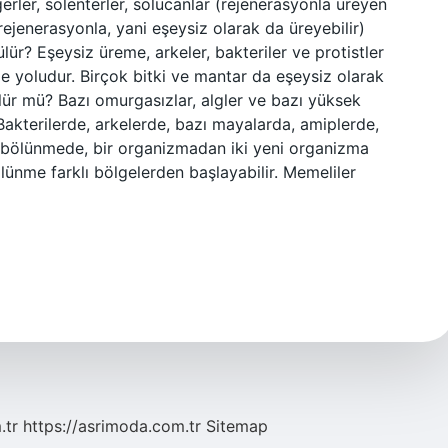
rler, sölenterler, solucanlar (rejenerasyonla üreyen
rejenerasyonla, yani eşeysiz olarak da üreyebilir)
ülür? Eşeysiz üreme, arkeler, bakteriler ve protistler
me yoludur. Birçok bitki ve mantar da eşeysiz olarak
lür mü? Bazı omurgasızlar, algler ve bazı yüksek
 Bakterilerde, arkelerde, bazı mayalarda, amiplerde,
 bölünmede, bir organizmadan iki yeni organizma
lünme farklı bölgelerden başlayabilir. Memeliler
.tr
https://asrimoda.com.tr
Sitemap