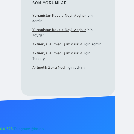
SON YORUMLAR
Yunanistan Kavala Neyi Meşhur
için
admin
Yunanistan Kavala Neyi Meşhur
için
Toygar
Aktüerya Bilimleri Işsiz Kalır Mı
için
admin
Aktüerya Bilimleri Işsiz Kalır Mı
için
Tuncay
Aritmetik Zeka Nedir
için
admin
6 0 726
Telegram: @karabul