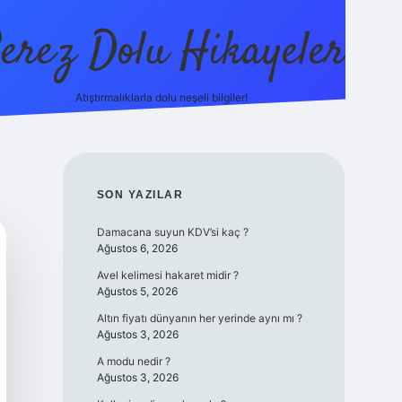
erez Dolu Hikayeler
Atıştırmalıklarla dolu neşeli bilgiler!
https://betexper.live/
SIDEBAR
SON YAZILAR
Damacana suyun KDV’si kaç ?
Ağustos 6, 2026
Avel kelimesi hakaret midir ?
Ağustos 5, 2026
Altın fiyatı dünyanın her yerinde aynı mı ?
Ağustos 3, 2026
A modu nedir ?
Ağustos 3, 2026