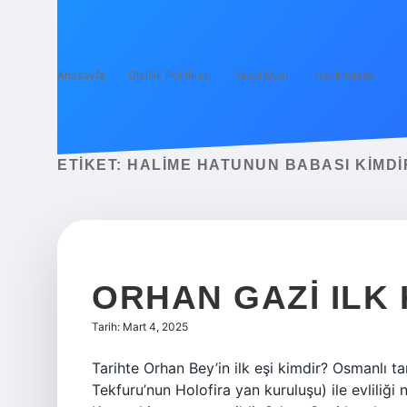
Anasayfa
Gizlilik Politikası
Yasal Uyarı
Hakkımızda
ETIKET:
HALIME HATUNUN BABASI KIMDI
ORHAN GAZI ILK 
Tarih: Mart 4, 2025
Tarihte Orhan Bey’in ilk eşi kimdir? Osmanlı tar
Tekfuru’nun Holofira yan kuruluşu) ile evliliği