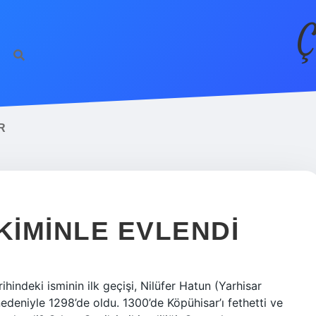
Ç
R
KIMINLE EVLENDI
ihindeki isminin ilk geçişi, Nilüfer Hatun (Yarhisar
 nedeniyle 1298’de oldu. 1300’de Köpühisar’ı fethetti ve