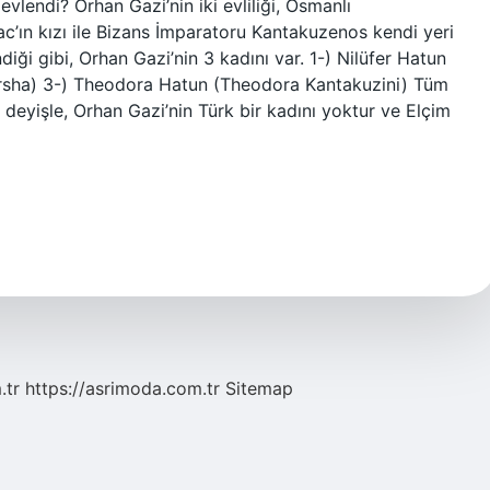
vlendi? Orhan Gazi’nin iki evliliği, Osmanlı
ac’ın kızı ile Bizans İmparatoru Kantakuzenos kendi yeri
diği gibi, Orhan Gazi’nin 3 kadını var. 1-) Nilüfer Hatun
rsha) 3-) Theodora Hatun (Theodora Kantakuzini) Tüm
r deyişle, Orhan Gazi’nin Türk bir kadını yoktur ve Elçim
.tr
https://asrimoda.com.tr
Sitemap