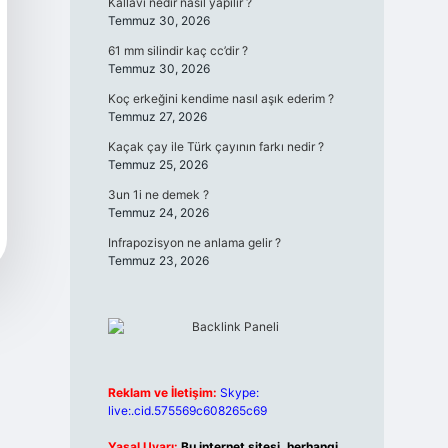
Kallavi nedir nasıl yapılır ?
Temmuz 30, 2026
61 mm silindir kaç cc’dir ?
Temmuz 30, 2026
Koç erkeğini kendime nasıl aşık ederim ?
Temmuz 27, 2026
Kaçak çay ile Türk çayının farkı nedir ?
Temmuz 25, 2026
3un 1i ne demek ?
Temmuz 24, 2026
Infrapozisyon ne anlama gelir ?
Temmuz 23, 2026
Reklam ve İletişim:
Skype:
live:.cid.575569c608265c69
Yasal Uyarı:
Bu internet sitesi, herhangi