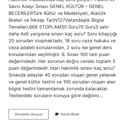
Savcı Adayı Sınavı GENEL KÜLTÜR – GENEL
BECERİLERTürk Kültür ve Medeniyeti, Atatürk
İlkeleri ve İnkılap Tarihi127Vatandaşlık Bilgisi
Temelleri,666 5TOPLAM30 Soru70 Soru3 satır
daha Adli yargısına sınavı kaç soru? Soru kitapçığı
20 sorudan oluşmaktadır, 18 soru ceza hukuku ve
ceza adaleti konularından, 2 soru ise genel ders
konularından seçilmiştir. 6. Sınav 100 tam puan
değerindedir. Her sorunun doğru cevabı toplam 5
puan değerindedir. İdari hakimlik sınavı kaç soru?
Sınavda adaylar 40 sorudan oluşan genel yetenek
ve genel kültür testini ve 100 sorudan oluşan alan
bilgisi testini tamamlamak zorunda kalacaklar.
Testlerdeki soruların konuya göre dağılımı…
Müessir
Devamını okuyun
Yorum Bırak
Kaç
Soru