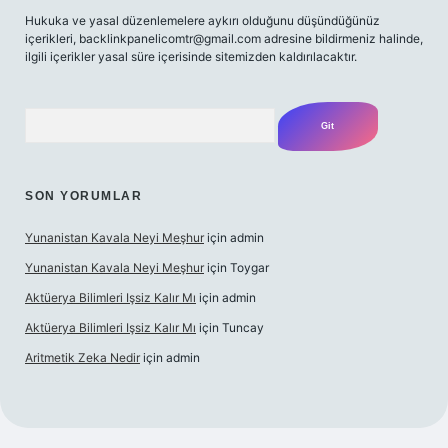
Hukuka ve yasal düzenlemelere aykırı olduğunu düşündüğünüz
içerikleri,
backlinkpanelicomtr@gmail.com
adresine bildirmeniz halinde,
ilgili içerikler yasal süre içerisinde sitemizden kaldırılacaktır.
Arama
SON YORUMLAR
Yunanistan Kavala Neyi Meşhur
için
admin
Yunanistan Kavala Neyi Meşhur
için
Toygar
Aktüerya Bilimleri Işsiz Kalır Mı
için
admin
Aktüerya Bilimleri Işsiz Kalır Mı
için
Tuncay
Aritmetik Zeka Nedir
için
admin