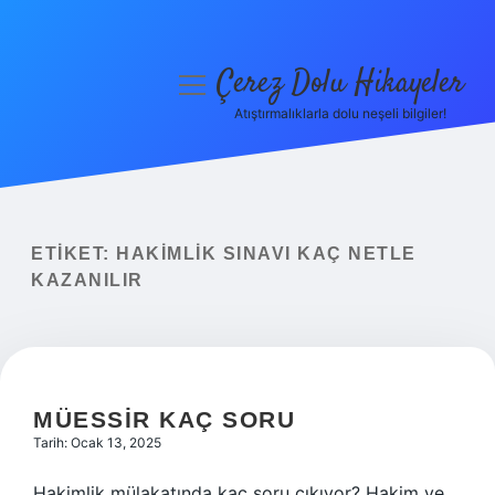
Çerez Dolu Hikayeler
menüyü
aç
Atıştırmalıklarla dolu neşeli bilgiler!
Anasayfa
Gizlilik Politikası
Yasal Uyarı
ETIKET:
HAKIMLIK SINAVI KAÇ NETLE
KAZANILIR
Hakkımızda
MÜESSIR KAÇ SORU
Tarih: Ocak 13, 2025
Hakimlik mülakatında kaç soru çıkıyor? Hakim ve