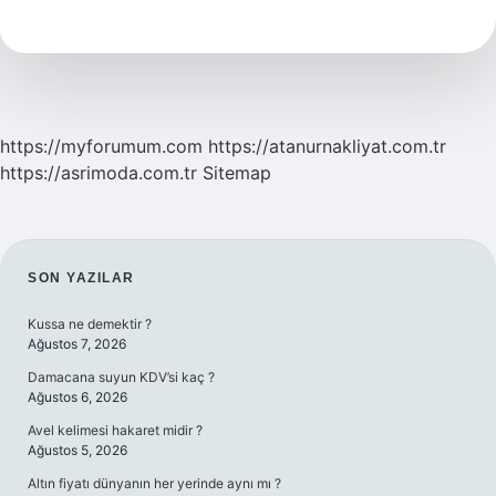
Ne
Işe
Yarar
https://myforumum.com
https://atanurnakliyat.com.tr
https://asrimoda.com.tr
Sitemap
SIDEBAR
SON YAZILAR
Kussa ne demektir ?
Ağustos 7, 2026
Damacana suyun KDV’si kaç ?
Ağustos 6, 2026
Avel kelimesi hakaret midir ?
Ağustos 5, 2026
Altın fiyatı dünyanın her yerinde aynı mı ?