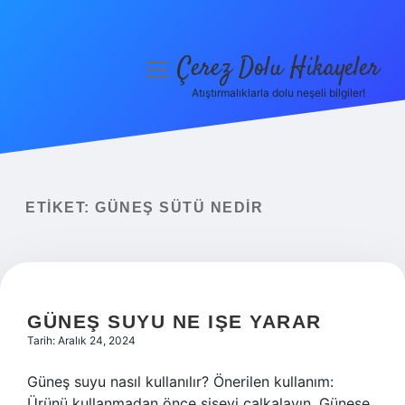
Çerez Dolu Hikayeler
menüyü
aç
Atıştırmalıklarla dolu neşeli bilgiler!
Anasayfa
Gizlilik Politikası
Yasal Uyarı
ETIKET:
GÜNEŞ SÜTÜ NEDIR
Hakkımızda
GÜNEŞ SUYU NE IŞE YARAR
Tarih: Aralık 24, 2024
Güneş suyu nasıl kullanılır? Önerilen kullanım:
Ürünü kullanmadan önce şişeyi çalkalayın. Güneşe