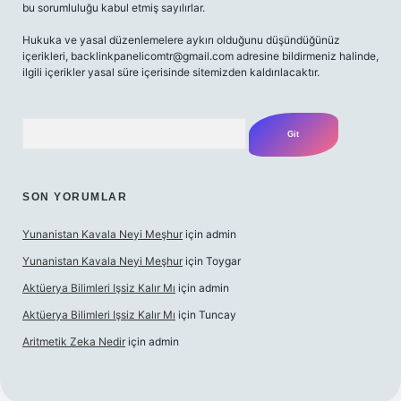
bu sorumluluğu kabul etmiş sayılırlar.
Hukuka ve yasal düzenlemelere aykırı olduğunu düşündüğünüz
içerikleri,
backlinkpanelicomtr@gmail.com
adresine bildirmeniz halinde,
ilgili içerikler yasal süre içerisinde sitemizden kaldırılacaktır.
Arama
SON YORUMLAR
Yunanistan Kavala Neyi Meşhur
için
admin
Yunanistan Kavala Neyi Meşhur
için
Toygar
Aktüerya Bilimleri Işsiz Kalır Mı
için
admin
Aktüerya Bilimleri Işsiz Kalır Mı
için
Tuncay
Aritmetik Zeka Nedir
için
admin