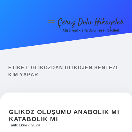
Çerez Dolu Hikayeler
menüyü
aç
Atıştırmalıklarla dolu neşeli bilgiler!
Anasayfa
Gizlilik Politikası
Yasal Uyarı
ETIKET:
GLIKOZDAN GLIKOJEN SENTEZI
KIM YAPAR
Hakkımızda
GLIKOZ OLUŞUMU ANABOLIK MI
KATABOLIK MI
Tarih: Ekim 7, 2024