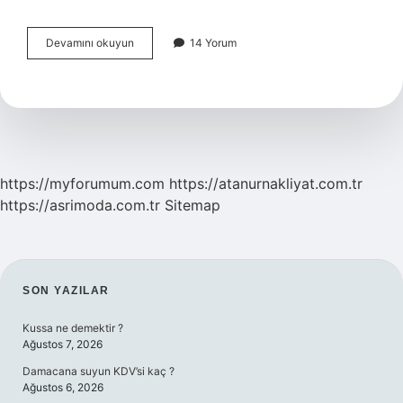
Glikoz
Devamını okuyun
14 Yorum
Oluşumu
Anabolik
Mi
Katabolik
Mi
https://myforumum.com
https://atanurnakliyat.com.tr
https://asrimoda.com.tr
Sitemap
SIDEBAR
SON YAZILAR
Kussa ne demektir ?
Ağustos 7, 2026
Damacana suyun KDV’si kaç ?
Ağustos 6, 2026