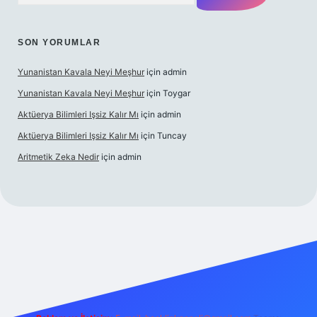
SON YORUMLAR
Yunanistan Kavala Neyi Meşhur
için
admin
Yunanistan Kavala Neyi Meşhur
için
Toygar
Aktüerya Bilimleri Işsiz Kalır Mı
için
admin
Aktüerya Bilimleri Işsiz Kalır Mı
için
Tuncay
Aritmetik Zeka Nedir
için
admin
xper.live/