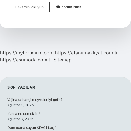
Info
Devamını okuyun
Yorum Bırak
Yatırım
Yüzde
Kaç
Komisyon
Alıyor
https://myforumum.com
https://atanurnakliyat.com.tr
https://asrimoda.com.tr
Sitemap
SIDEBAR
SON YAZILAR
Vajinaya hangi meyveler iyi gelir ?
Ağustos 9, 2026
Kussa ne demektir ?
Ağustos 7, 2026
Damacana suyun KDV’si kaç ?