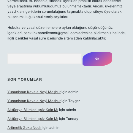
vermektedir. Bu nedenle, sitedeki içerikleri proaktif olarak denetleme
veya araştırma yükümlülüğümüz bulunmamaktadır. Ancak, üyelerimiz
yazdıkları içeriklerin sorumluluğunu taşımakta olup, siteye üye olarak
bu sorumluluğu kabul etmiş sayılırlar.
Hukuka ve yasal düzenlemelere aykırı olduğunu düşündüğünüz
içerikleri,
backlinkpanelicomtr@gmail.com
adresine bildirmeniz halinde,
ilgili içerikler yasal süre içerisinde sitemizden kaldırılacaktır.
Arama
SON YORUMLAR
Yunanistan Kavala Neyi Meşhur
için
admin
Yunanistan Kavala Neyi Meşhur
için
Toygar
Aktüerya Bilimleri Işsiz Kalır Mı
için
admin
Aktüerya Bilimleri Işsiz Kalır Mı
için
Tuncay
Aritmetik Zeka Nedir
için
admin