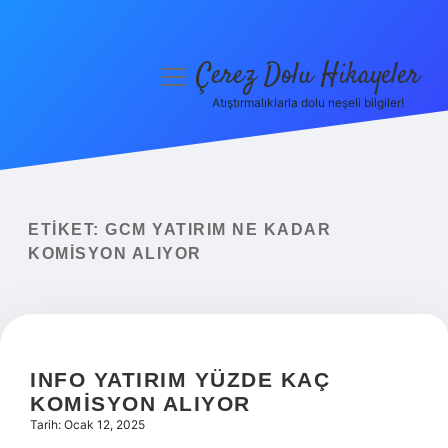
Çerez Dolu Hikayeler
menüyü
aç
Atıştırmalıklarla dolu neşeli bilgiler!
Anasayfa
Gizlilik Politikası
Yasal Uyarı
ETIKET:
GCM YATIRIM NE KADAR
KOMISYON ALIYOR
Hakkımızda
INFO YATIRIM YÜZDE KAÇ
KOMISYON ALIYOR
Tarih: Ocak 12, 2025