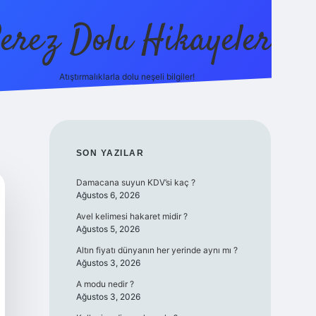
erez Dolu Hikayeler
Atıştırmalıklarla dolu neşeli bilgiler!
https://betexper.li
SIDEBAR
SON YAZILAR
Damacana suyun KDV’si kaç ?
Ağustos 6, 2026
Avel kelimesi hakaret midir ?
Ağustos 5, 2026
Altın fiyatı dünyanın her yerinde aynı mı ?
Ağustos 3, 2026
A modu nedir ?
Ağustos 3, 2026