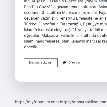
İbni Rüşd’ün Gazali’nin filozoflara yönelik eleş
Rüşd’ün Gazzâlî algısının temel noktaları. Aslın
eserlerini Gazzâlî’nin Munkızmine’d-dalâl, Fays
cevaben yazmıştır. Tehafütü L felasife ne anlatıyor? Te
Türkçe: Filozofların Tutarsızlığı), Eş’ariyye 
İslam felsefesini eleştirdiği 11. yüzyıl tarihli m
öğretileri Maksadü’l Felâsife ismi altında özetl
İslam inanç felsefesi olan Kelam’ın inançsal k
öncelik…
Gazalinin
Devamını okuyun
10 Yorum
Filozofları
Tekfir
Ettiği
3
Mesele
Nedir
https://myforumum.com
https://atanurnakliyat.com