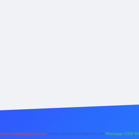
backlinkpaneli@gmail.com
Teams:
forumhizmeti@gmail.com
Whatsapp: 0262 60