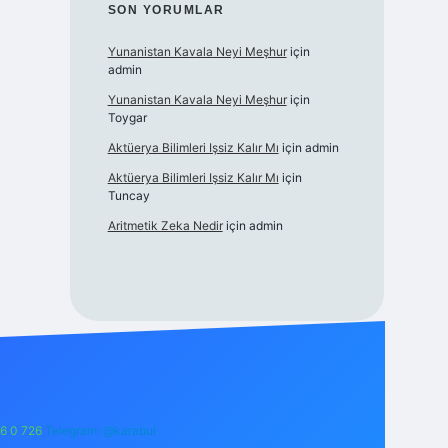
SON YORUMLAR
Yunanistan Kavala Neyi Meşhur
için
admin
Yunanistan Kavala Neyi Meşhur
için
Toygar
Aktüerya Bilimleri Işsiz Kalır Mı
için
admin
Aktüerya Bilimleri Işsiz Kalır Mı
için
Tuncay
Aritmetik Zeka Nedir
için
admin
6 0 726
Telegram: @karabul