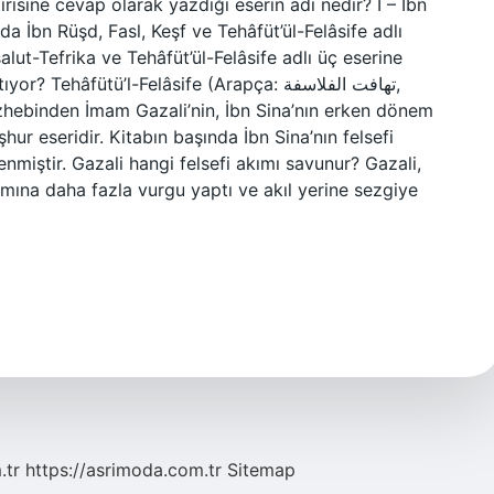
tirisine cevap olarak yazdığı eserin adı nedir? I – İbn
da İbn Rüşd, Fasl, Keşf ve Tehâfüt’ül-Felâsife adlı
alut-Tefrika ve Tehâfüt’ül-Felâsife adlı üç eserine
hâfütü’l-Felâsife (Arapça: تهافت الفلاسفة,
mezhebinden İmam Gazali’nin, İbn Sina’nın erken dönem
eşhur eseridir. Kitabın başında İbn Sina’nın felsefi
enmiştir. Gazali hangi felsefi akımı savunur? Gazali,
ısmına daha fazla vurgu yaptı ve akıl yerine sezgiye
.tr
https://asrimoda.com.tr
Sitemap