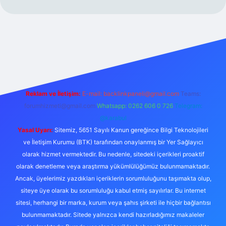
Reklam ve İletişim:
E-mail:
backlinkpaneli@gmail.com
Teams:
forumhizmeti@gmail.com
Whatsapp: 0262 606 0 726
Telegram:
@karabul
Yasal Uyarı:
Sitemiz, 5651 Sayılı Kanun gereğince Bilgi Teknolojileri
ve İletişim Kurumu (BTK) tarafından onaylanmış bir Yer Sağlayıcı
olarak hizmet vermektedir. Bu nedenle, sitedeki içerikleri proaktif
olarak denetleme veya araştırma yükümlülüğümüz bulunmamaktadır.
Ancak, üyelerimiz yazdıkları içeriklerin sorumluluğunu taşımakta olup,
siteye üye olarak bu sorumluluğu kabul etmiş sayılırlar. Bu internet
sitesi, herhangi bir marka, kurum veya şahıs şirketi ile hiçbir bağlantısı
bulunmamaktadır. Sitede yalnızca kendi hazırladığımız makaleler