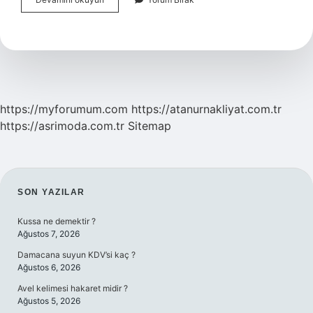
Akdeniz
Ateşi
Ilerlerse
Ne
Olur
https://myforumum.com
https://atanurnakliyat.com.tr
https://asrimoda.com.tr
Sitemap
SIDEBAR
SON YAZILAR
Kussa ne demektir ?
Ağustos 7, 2026
Damacana suyun KDV’si kaç ?
Ağustos 6, 2026
Avel kelimesi hakaret midir ?
Ağustos 5, 2026