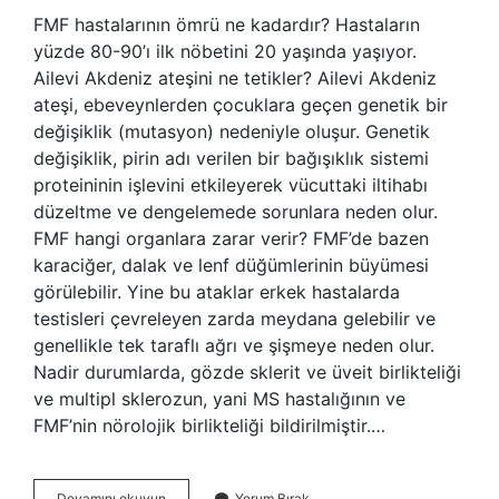
FMF hastalarının ömrü ne kadardır? Hastaların
yüzde 80-90’ı ilk nöbetini 20 yaşında yaşıyor.
Ailevi Akdeniz ateşini ne tetikler? Ailevi Akdeniz
ateşi, ebeveynlerden çocuklara geçen genetik bir
değişiklik (mutasyon) nedeniyle oluşur. Genetik
değişiklik, pirin adı verilen bir bağışıklık sistemi
proteininin işlevini etkileyerek vücuttaki iltihabı
düzeltme ve dengelemede sorunlara neden olur.
FMF hangi organlara zarar verir? FMF’de bazen
karaciğer, dalak ve lenf düğümlerinin büyümesi
görülebilir. Yine bu ataklar erkek hastalarda
testisleri çevreleyen zarda meydana gelebilir ve
genellikle tek taraflı ağrı ve şişmeye neden olur.
Nadir durumlarda, gözde sklerit ve üveit birlikteliği
ve multipl sklerozun, yani MS hastalığının ve
FMF’nin nörolojik birlikteliği bildirilmiştir.…
Ailevi
Devamını okuyun
Yorum Bırak