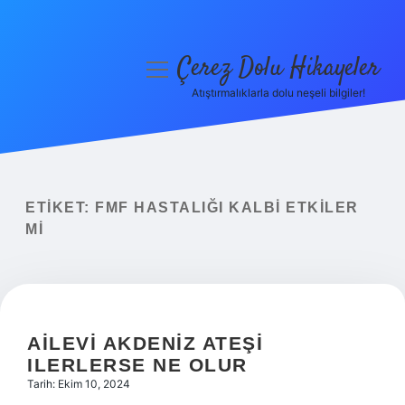
Çerez Dolu Hikayeler
menüyü
aç
Atıştırmalıklarla dolu neşeli bilgiler!
Anasayfa
Gizlilik Politikası
Yasal Uyarı
ETIKET:
FMF HASTALIĞI KALBI ETKILER
MI
Hakkımızda
AILEVI AKDENIZ ATEŞI
ILERLERSE NE OLUR
Tarih: Ekim 10, 2024