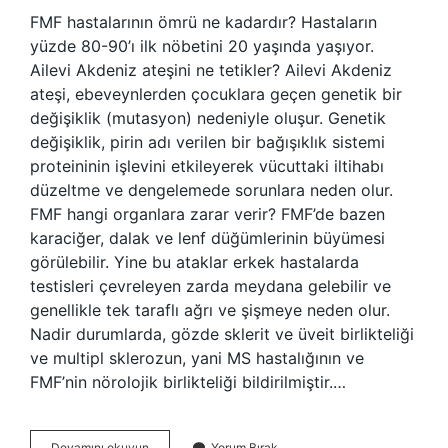
FMF hastalarının ömrü ne kadardır? Hastaların
yüzde 80-90’ı ilk nöbetini 20 yaşında yaşıyor.
Ailevi Akdeniz ateşini ne tetikler? Ailevi Akdeniz
ateşi, ebeveynlerden çocuklara geçen genetik bir
değişiklik (mutasyon) nedeniyle oluşur. Genetik
değişiklik, pirin adı verilen bir bağışıklık sistemi
proteininin işlevini etkileyerek vücuttaki iltihabı
düzeltme ve dengelemede sorunlara neden olur.
FMF hangi organlara zarar verir? FMF’de bazen
karaciğer, dalak ve lenf düğümlerinin büyümesi
görülebilir. Yine bu ataklar erkek hastalarda
testisleri çevreleyen zarda meydana gelebilir ve
genellikle tek taraflı ağrı ve şişmeye neden olur.
Nadir durumlarda, gözde sklerit ve üveit birlikteliği
ve multipl sklerozun, yani MS hastalığının ve
FMF’nin nörolojik birlikteliği bildirilmiştir.…
Ailevi
Devamını okuyun
Yorum Bırak