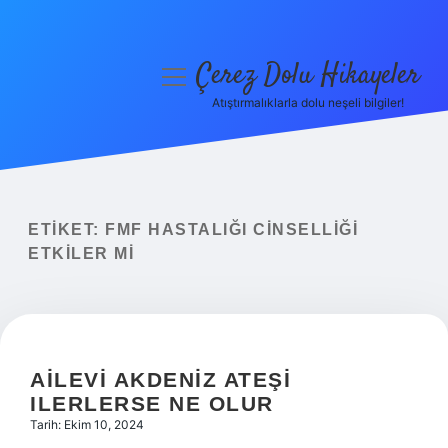
Çerez Dolu Hikayeler
menüyü
aç
Atıştırmalıklarla dolu neşeli bilgiler!
Anasayfa
Gizlilik Politikası
Yasal Uyarı
ETIKET:
FMF HASTALIĞI CINSELLIĞI
ETKILER MI
Hakkımızda
AILEVI AKDENIZ ATEŞI
ILERLERSE NE OLUR
Tarih: Ekim 10, 2024