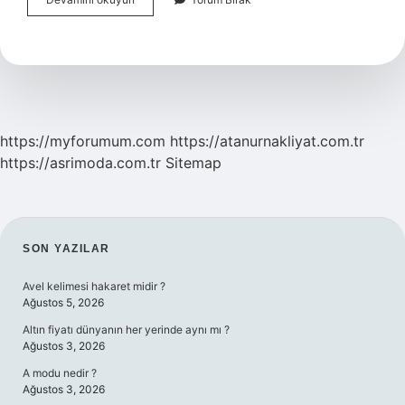
Akdeniz
Ateşi
Ilerlerse
Ne
Olur
https://myforumum.com
https://atanurnakliyat.com.tr
https://asrimoda.com.tr
Sitemap
SIDEBAR
SON YAZILAR
Avel kelimesi hakaret midir ?
Ağustos 5, 2026
Altın fiyatı dünyanın her yerinde aynı mı ?
Ağustos 3, 2026
A modu nedir ?
Ağustos 3, 2026