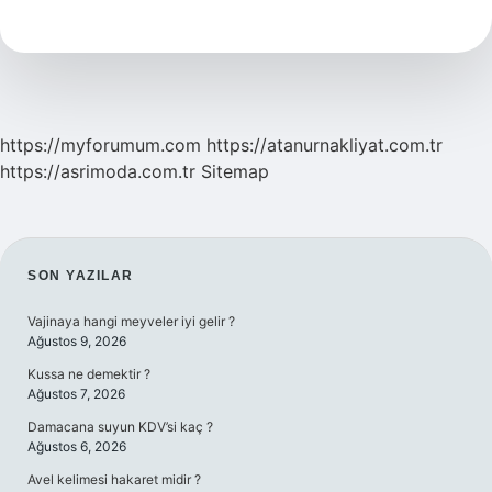
Renk
Neyi
Ifade
Ediyor
https://myforumum.com
https://atanurnakliyat.com.tr
https://asrimoda.com.tr
Sitemap
SIDEBAR
SON YAZILAR
Vajinaya hangi meyveler iyi gelir ?
Ağustos 9, 2026
Kussa ne demektir ?
Ağustos 7, 2026
Damacana suyun KDV’si kaç ?
Ağustos 6, 2026
Avel kelimesi hakaret midir ?