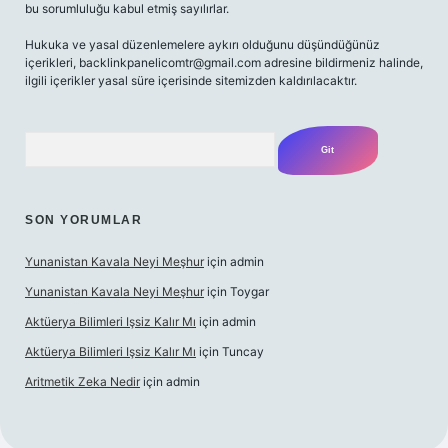
bu sorumluluğu kabul etmiş sayılırlar.
Hukuka ve yasal düzenlemelere aykırı olduğunu düşündüğünüz
içerikleri,
backlinkpanelicomtr@gmail.com
adresine bildirmeniz halinde,
ilgili içerikler yasal süre içerisinde sitemizden kaldırılacaktır.
Arama
SON YORUMLAR
Yunanistan Kavala Neyi Meşhur
için
admin
Yunanistan Kavala Neyi Meşhur
için
Toygar
Aktüerya Bilimleri Işsiz Kalır Mı
için
admin
Aktüerya Bilimleri Işsiz Kalır Mı
için
Tuncay
Aritmetik Zeka Nedir
için
admin