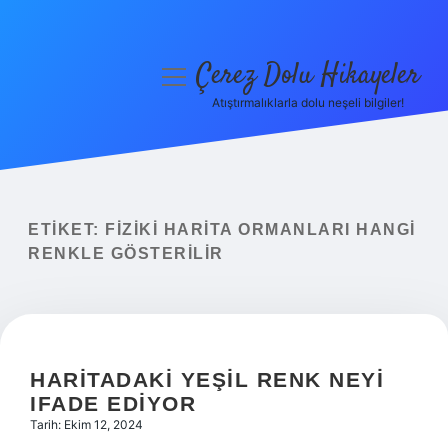
Çerez Dolu Hikayeler
menüyü
aç
Atıştırmalıklarla dolu neşeli bilgiler!
Anasayfa
Gizlilik Politikası
Yasal Uyarı
ETIKET:
FIZIKI HARITA ORMANLARI HANGI
RENKLE GÖSTERILIR
Hakkımızda
HARITADAKI YEŞIL RENK NEYI
IFADE EDIYOR
Tarih: Ekim 12, 2024