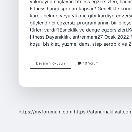
yakmayı amaçlayan fitness egzersizleri, haci
Fitness hangi sporları kapsar? Genellikle kond
kürek çekme veya yüzme gibi kardiyo egzersizl
güçlendirici egzersiz programlarının bir bileşen
türleri vardır?Esneklik ve denge egzersizleri.
fitness.Dayanıklılık antrenmanı27 Ocak 2022 Fi
koşu, bisiklet, yüzme, dans, step aerobik ve
Fitness
Devamını okuyun
10 Yorum
Neleri
Içerir
https://myforumum.com
https://atanurnakliyat.com