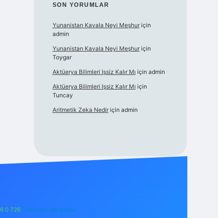
SON YORUMLAR
Yunanistan Kavala Neyi Meşhur
için
admin
Yunanistan Kavala Neyi Meşhur
için
Toygar
Aktüerya Bilimleri Işsiz Kalır Mı
için
admin
Aktüerya Bilimleri Işsiz Kalır Mı
için
Tuncay
Aritmetik Zeka Nedir
için
admin
6 0 726
Telegram: @karabul