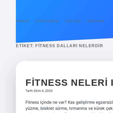
Anasayfa
Gizlilik Politikası
Yasal Uyarı
Hakkımızda
ETIKET:
FITNESS DALLARI NELERDIR
FITNESS NELERI 
Tarih: Ekim 4, 2024
Fitness içinde ne var? Kas geliştirme egzersiz
yüzme, bisiklet sürme, tırmanma ve kürek çekm