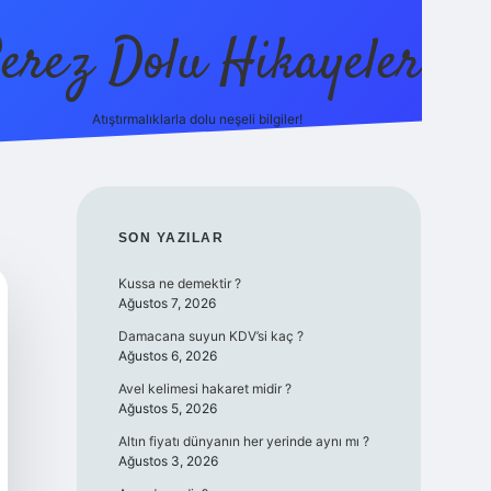
erez Dolu Hikayeler
Atıştırmalıklarla dolu neşeli bilgiler!
https://betexper.live
SIDEBAR
SON YAZILAR
Kussa ne demektir ?
Ağustos 7, 2026
Damacana suyun KDV’si kaç ?
Ağustos 6, 2026
Avel kelimesi hakaret midir ?
Ağustos 5, 2026
Altın fiyatı dünyanın her yerinde aynı mı ?
Ağustos 3, 2026