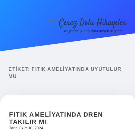
Çerez Dolu Hikayeler
menüyü
aç
Atıştırmalıklarla dolu neşeli bilgiler!
Anasayfa
Gizlilik Politikası
Yasal Uyarı
ETIKET:
FITIK AMELIYATINDA UYUTULUR
MU
Hakkımızda
FITIK AMELIYATINDA DREN
TAKILIR MI
Tarih: Ekim 10, 2024