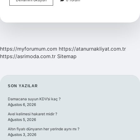
Ameliyatında
Dren
Takılır
Mı
https://myforumum.com
https://atanurnakliyat.com.tr
https://asrimoda.com.tr
Sitemap
SIDEBAR
SON YAZILAR
Damacana suyun KDV’si kaç ?
Ağustos 6, 2026
Avel kelimesi hakaret midir ?
Ağustos 5, 2026
Altın fiyatı dünyanın her yerinde aynı mı ?
Ağustos 3, 2026