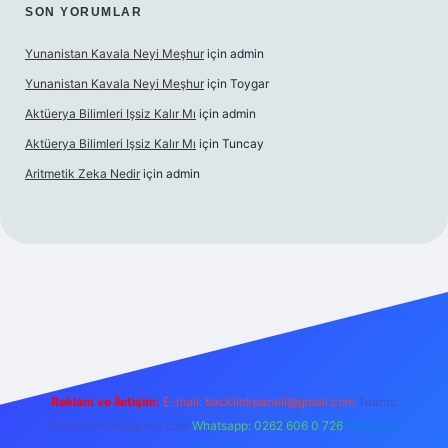
SON YORUMLAR
Yunanistan Kavala Neyi Meşhur
için
admin
Yunanistan Kavala Neyi Meşhur
için
Toygar
Aktüerya Bilimleri Işsiz Kalır Mı
için
admin
Aktüerya Bilimleri Işsiz Kalır Mı
için
Tuncay
Aritmetik Zeka Nedir
için
admin
exper.live/
Reklam ve İletişim:
E-mail:
backlinkpaneli@gmail.com
Teams:
forumhizmeti@gmail.com
Whatsapp: 0262 606 0 726
Telegram: