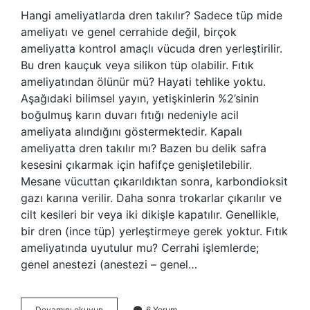
Hangi ameliyatlarda dren takılır? Sadece tüp mide
ameliyatı ve genel cerrahide değil, birçok
ameliyatta kontrol amaçlı vücuda dren yerleştirilir.
Bu dren kauçuk veya silikon tüp olabilir. Fıtık
ameliyatından ölünür mü? Hayati tehlike yoktu.
Aşağıdaki bilimsel yayın, yetişkinlerin %2’sinin
boğulmuş karın duvarı fıtığı nedeniyle acil
ameliyata alındığını göstermektedir. Kapalı
ameliyatta dren takılır mı? Bazen bu delik safra
kesesini çıkarmak için hafifçe genişletilebilir.
Mesane vücuttan çıkarıldıktan sonra, karbondioksit
gazı karına verilir. Daha sonra trokarlar çıkarılır ve
cilt kesileri bir veya iki dikişle kapatılır. Genellikle,
bir dren (ince tüp) yerleştirmeye gerek yoktur. Fıtık
ameliyatında uyutulur mu? Cerrahi işlemlerde;
genel anestezi (anestezi – genel…
Fıtık
Devamını okuyun
6 Yorum