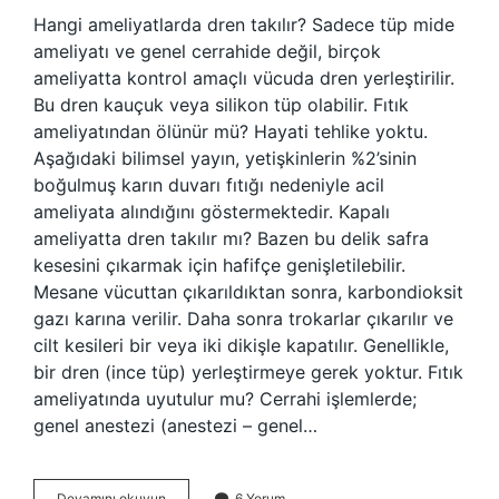
Hangi ameliyatlarda dren takılır? Sadece tüp mide
ameliyatı ve genel cerrahide değil, birçok
ameliyatta kontrol amaçlı vücuda dren yerleştirilir.
Bu dren kauçuk veya silikon tüp olabilir. Fıtık
ameliyatından ölünür mü? Hayati tehlike yoktu.
Aşağıdaki bilimsel yayın, yetişkinlerin %2’sinin
boğulmuş karın duvarı fıtığı nedeniyle acil
ameliyata alındığını göstermektedir. Kapalı
ameliyatta dren takılır mı? Bazen bu delik safra
kesesini çıkarmak için hafifçe genişletilebilir.
Mesane vücuttan çıkarıldıktan sonra, karbondioksit
gazı karına verilir. Daha sonra trokarlar çıkarılır ve
cilt kesileri bir veya iki dikişle kapatılır. Genellikle,
bir dren (ince tüp) yerleştirmeye gerek yoktur. Fıtık
ameliyatında uyutulur mu? Cerrahi işlemlerde;
genel anestezi (anestezi – genel…
Fıtık
Devamını okuyun
6 Yorum