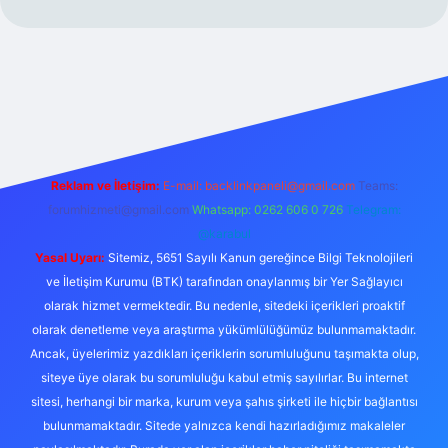
Reklam ve İletişim:
E-mail:
backlinkpaneli@gmail.com
Teams:
forumhizmeti@gmail.com
Whatsapp: 0262 606 0 726
Telegram:
@karabul
Yasal Uyarı:
Sitemiz, 5651 Sayılı Kanun gereğince Bilgi Teknolojileri
ve İletişim Kurumu (BTK) tarafından onaylanmış bir Yer Sağlayıcı
olarak hizmet vermektedir. Bu nedenle, sitedeki içerikleri proaktif
olarak denetleme veya araştırma yükümlülüğümüz bulunmamaktadır.
Ancak, üyelerimiz yazdıkları içeriklerin sorumluluğunu taşımakta olup,
siteye üye olarak bu sorumluluğu kabul etmiş sayılırlar. Bu internet
sitesi, herhangi bir marka, kurum veya şahıs şirketi ile hiçbir bağlantısı
bulunmamaktadır. Sitede yalnızca kendi hazırladığımız makaleler