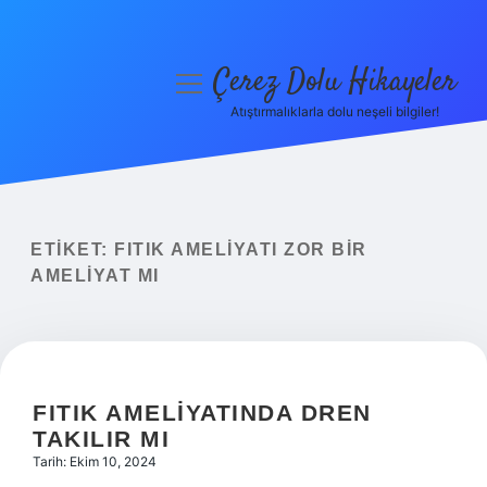
Çerez Dolu Hikayeler
menüyü
aç
Atıştırmalıklarla dolu neşeli bilgiler!
Anasayfa
Gizlilik Politikası
Yasal Uyarı
ETIKET:
FITIK AMELIYATI ZOR BIR
AMELIYAT MI
Hakkımızda
FITIK AMELIYATINDA DREN
TAKILIR MI
Tarih: Ekim 10, 2024