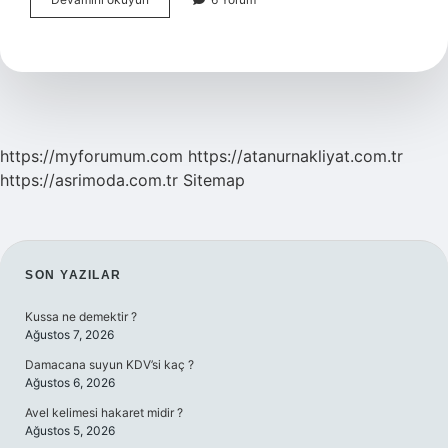
Ameliyatında
Dren
Takılır
Mı
https://myforumum.com
https://atanurnakliyat.com.tr
https://asrimoda.com.tr
Sitemap
SIDEBAR
SON YAZILAR
Kussa ne demektir ?
Ağustos 7, 2026
Damacana suyun KDV’si kaç ?
Ağustos 6, 2026
Avel kelimesi hakaret midir ?
Ağustos 5, 2026