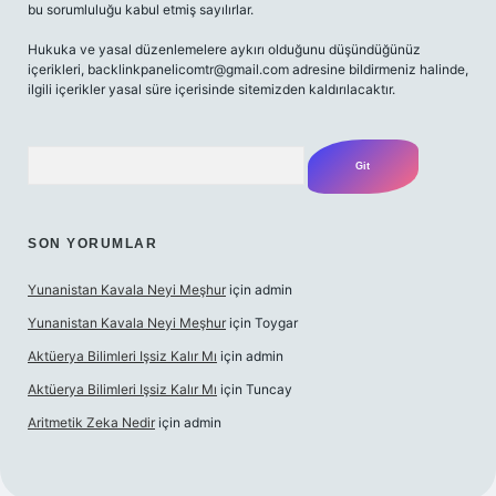
bu sorumluluğu kabul etmiş sayılırlar.
Hukuka ve yasal düzenlemelere aykırı olduğunu düşündüğünüz
içerikleri,
backlinkpanelicomtr@gmail.com
adresine bildirmeniz halinde,
ilgili içerikler yasal süre içerisinde sitemizden kaldırılacaktır.
Arama
SON YORUMLAR
Yunanistan Kavala Neyi Meşhur
için
admin
Yunanistan Kavala Neyi Meşhur
için
Toygar
Aktüerya Bilimleri Işsiz Kalır Mı
için
admin
Aktüerya Bilimleri Işsiz Kalır Mı
için
Tuncay
Aritmetik Zeka Nedir
için
admin