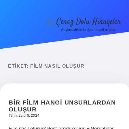
Çerez Dolu Hikayeler
menüyü
aç
Atıştırmalıklarla dolu neşeli bilgiler!
Anasayfa
Gizlilik Politikası
Yasal Uyarı
ETIKET:
FILM NASIL OLUŞUR
Hakkımızda
BIR FILM HANGI UNSURLARDAN
OLUŞUR
Tarih: Eylül 9, 2024
Film nasıl oluşur? Post prodüksiyon – Görüntüler