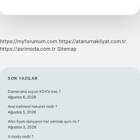
Hangi
Unsurlardan
Oluşur
https://myforumum.com
https://atanurnakliyat.com.tr
https://asrimoda.com.tr
Sitemap
SIDEBAR
SON YAZILAR
Damacana suyun KDV’si kaç ?
Ağustos 6, 2026
Avel kelimesi hakaret midir ?
Ağustos 5, 2026
Altın fiyatı dünyanın her yerinde aynı mı ?
Ağustos 3, 2026
A modu nedir ?