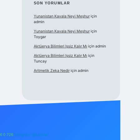
SON YORUMLAR
Yunanistan Kavala Neyi Meşhur
için
admin
Yunanistan Kavala Neyi Meşhur
için
Toygar
Aktüerya Bilimleri Işsiz Kalır Mı
için
admin
Aktüerya Bilimleri Işsiz Kalır Mı
için
Tuncay
Aritmetik Zeka Nedir
için
admin
6 0 726
Telegram: @karabul