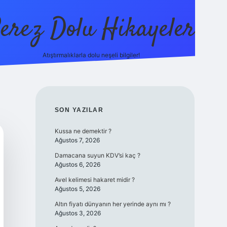
erez Dolu Hikayeler
Atıştırmalıklarla dolu neşeli bilgiler!
https://betexper.liv
SIDEBAR
SON YAZILAR
Kussa ne demektir ?
Ağustos 7, 2026
Damacana suyun KDV’si kaç ?
Ağustos 6, 2026
Avel kelimesi hakaret midir ?
Ağustos 5, 2026
Altın fiyatı dünyanın her yerinde aynı mı ?
Ağustos 3, 2026