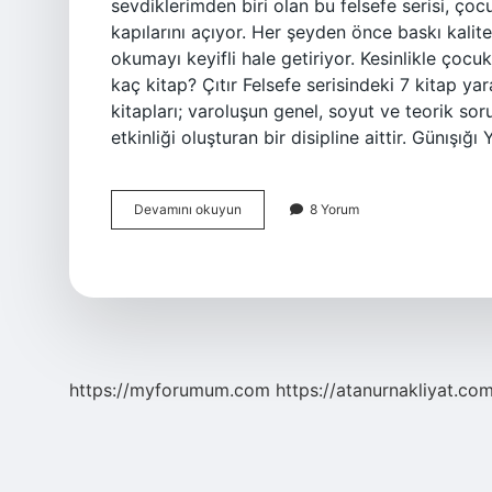
sevdiklerimden biri olan bu felsefe serisi, ço
kapılarını açıyor. Her şeyden önce baskı kalitesi
okumayı keyifli hale getiriyor. Kesinlikle çocuk
kaç kitap? Çıtır Felsefe serisindeki 7 kitap ya
kitapları; varoluşun genel, soyut ve teorik sor
etkinliği oluşturan bir disipline aittir. Günışığı
Çitir
Devamını okuyun
8 Yorum
Çitir
Felsefe
Ne
Anlatıyor
https://myforumum.com
https://atanurnakliyat.com