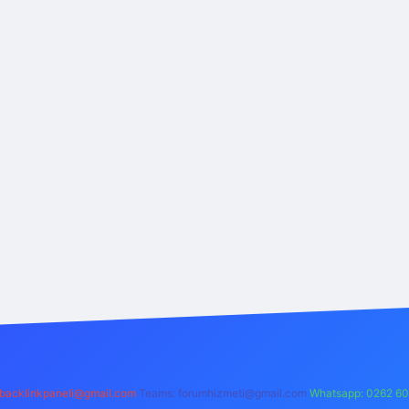
backlinkpaneli@gmail.com
Teams:
forumhizmeti@gmail.com
Whatsapp: 0262 60