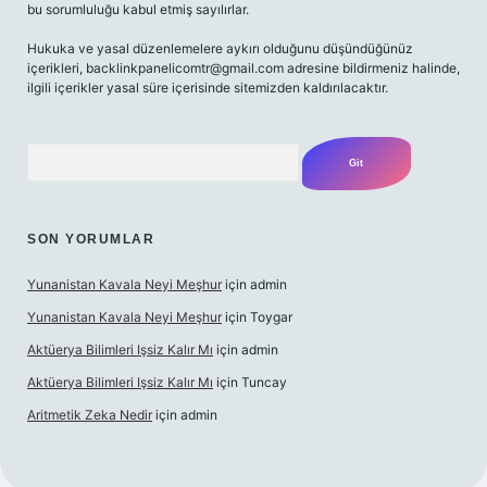
bu sorumluluğu kabul etmiş sayılırlar.
Hukuka ve yasal düzenlemelere aykırı olduğunu düşündüğünüz
içerikleri,
backlinkpanelicomtr@gmail.com
adresine bildirmeniz halinde,
ilgili içerikler yasal süre içerisinde sitemizden kaldırılacaktır.
Arama
SON YORUMLAR
Yunanistan Kavala Neyi Meşhur
için
admin
Yunanistan Kavala Neyi Meşhur
için
Toygar
Aktüerya Bilimleri Işsiz Kalır Mı
için
admin
Aktüerya Bilimleri Işsiz Kalır Mı
için
Tuncay
Aritmetik Zeka Nedir
için
admin