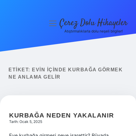
Çerez Dolu Hikayeler
menüyü
aç
Atıştırmalıklarla dolu neşeli bilgiler!
Anasayfa
Gizlilik Politikası
Yasal Uyarı
ETIKET:
EVIN IÇINDE KURBAĞA GÖRMEK
NE ANLAMA GELIR
Hakkımızda
KURBAĞA NEDEN YAKALANIR
Tarih: Ocak 5, 2025
Eve kurbağa girmesi neye işarettir? Rüyada