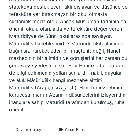
statükoyu destekleyen, aklı dışlayan ve düşünce ve
tefekküre yer bırakmayan bir okul olmakla
suçlamak moda oldu. Ancak Müslüman tarihinin en
önemli okulu olan, akla ve tefekküre değer veren
Maturidiyye de Sünni okul arasında sayılıyor.
Mâtürîdîlik hanefilik midir? Maturidi, fıkıh alanında
bağımsız hareket eden bir müçtehit değil, Hanefi
mezhebinin bir âlimidir ve görüşlerini her zaman bu
çerçeveye yerleştirmiştir. Ebu Hanife gibi ona göre
de bilgi edinmenin yolları şunlardır: nakil, duyular
ve akıl. Mâtürîdîlik hangi mezhebe aittir?
Maturidilik (Arapça: الماتريدية), Hanefi mezhebinin
kurucusu İmam-ı A’zam’ın düşüncelerini izleyen dini
inançlara sahip Maturidi tarafından kurulmuş, ruha
önemli…
Mature
Devamını okuyun
Yorum Bırak
Diye