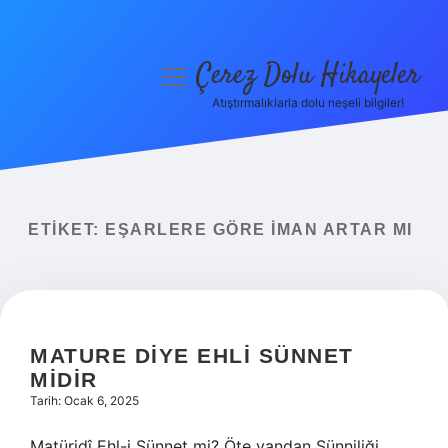
Çerez Dolu Hikayeler
menüyü
aç
Atıştırmalıklarla dolu neşeli bilgiler!
Anasayfa
Gizlilik Politikası
Yasal Uyarı
ETIKET:
EŞARLERE GÖRE IMAN ARTAR MI
Hakkımızda
MATURE DIYE EHLI SÜNNET
MIDIR
Tarih: Ocak 6, 2025
Matüridî Ehl-i Sünnet mi? Öte yandan Sünniliği