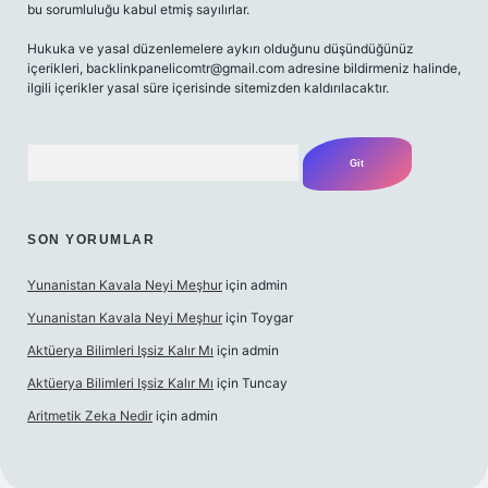
bu sorumluluğu kabul etmiş sayılırlar.
Hukuka ve yasal düzenlemelere aykırı olduğunu düşündüğünüz
içerikleri,
backlinkpanelicomtr@gmail.com
adresine bildirmeniz halinde,
ilgili içerikler yasal süre içerisinde sitemizden kaldırılacaktır.
Arama
SON YORUMLAR
Yunanistan Kavala Neyi Meşhur
için
admin
Yunanistan Kavala Neyi Meşhur
için
Toygar
Aktüerya Bilimleri Işsiz Kalır Mı
için
admin
Aktüerya Bilimleri Işsiz Kalır Mı
için
Tuncay
Aritmetik Zeka Nedir
için
admin