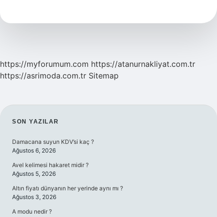
Ehli
Sünnet
Midir
https://myforumum.com
https://atanurnakliyat.com.tr
https://asrimoda.com.tr
Sitemap
SIDEBAR
SON YAZILAR
Damacana suyun KDV’si kaç ?
Ağustos 6, 2026
Avel kelimesi hakaret midir ?
Ağustos 5, 2026
Altın fiyatı dünyanın her yerinde aynı mı ?
Ağustos 3, 2026
A modu nedir ?