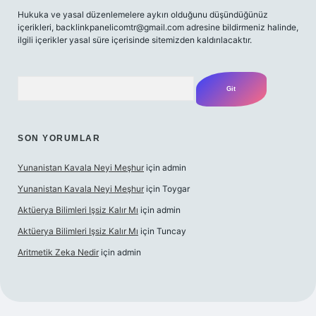
Hukuka ve yasal düzenlemelere aykırı olduğunu düşündüğünüz
içerikleri,
backlinkpanelicomtr@gmail.com
adresine bildirmeniz halinde,
ilgili içerikler yasal süre içerisinde sitemizden kaldırılacaktır.
Arama
SON YORUMLAR
Yunanistan Kavala Neyi Meşhur
için
admin
Yunanistan Kavala Neyi Meşhur
için
Toygar
Aktüerya Bilimleri Işsiz Kalır Mı
için
admin
Aktüerya Bilimleri Işsiz Kalır Mı
için
Tuncay
Aritmetik Zeka Nedir
için
admin