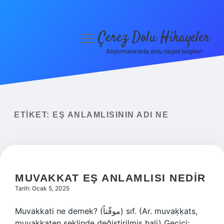
Çerez Dolu Hikayeler
menüyü
aç
Atıştırmalıklarla dolu neşeli bilgiler!
Anasayfa
Gizlilik Politikası
Yasal Uyarı
ETIKET:
EŞ ANLAMLISININ ADI NE
Hakkımızda
MUVAKKAT EŞ ANLAMLISI NEDIR
Tarih: Ocak 5, 2025
Muvakkati ne demek? (ﻣﻮﻗّﺘﺎً) sıf. (Ar. muvaḳḳats,
muvaḳḳaten şeklinde değiştirilmiş hali) Geçici: