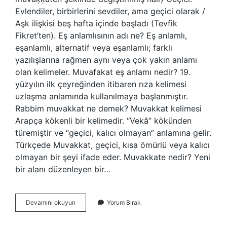
Evlendiler, birbirlerini sevdiler, ama geçici olarak /
Aşk ilişkisi beş hafta içinde başladı (Tevfik
Fikret’ten). Eş anlamlısının adı ne? Eş anlamlı,
eşanlamlı, alternatif veya eşanlamlı; farklı
yazılışlarına rağmen aynı veya çok yakın anlamı
olan kelimeler. Muvafakat eş anlamı nedir? 19.
yüzyılın ilk çeyreğinden itibaren rıza kelimesi
uzlaşma anlamında kullanılmaya başlanmıştır.
Rabbim muvakkat ne demek? Muvakkat kelimesi
Arapça kökenli bir kelimedir. “Vekâ” kökünden
türemiştir ve “geçici, kalıcı olmayan” anlamına gelir.
Türkçede Muvakkat, geçici, kısa ömürlü veya kalıcı
olmayan bir şeyi ifade eder. Muvakkate nedir? Yeni
bir alanı düzenleyen bir…
Muvakkat
Devamını okuyun
Yorum Bırak
Eş
Anlamlısı