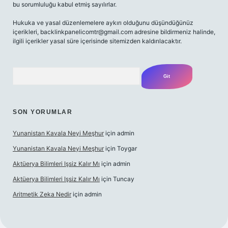
bu sorumluluğu kabul etmiş sayılırlar.
Hukuka ve yasal düzenlemelere aykırı olduğunu düşündüğünüz
içerikleri,
backlinkpanelicomtr@gmail.com
adresine bildirmeniz halinde,
ilgili içerikler yasal süre içerisinde sitemizden kaldırılacaktır.
Arama
SON YORUMLAR
Yunanistan Kavala Neyi Meşhur
için
admin
Yunanistan Kavala Neyi Meşhur
için
Toygar
Aktüerya Bilimleri Işsiz Kalır Mı
için
admin
Aktüerya Bilimleri Işsiz Kalır Mı
için
Tuncay
Aritmetik Zeka Nedir
için
admin