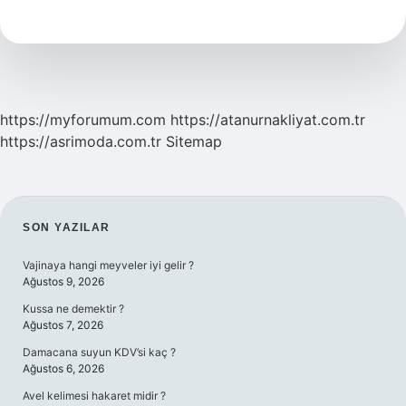
Anlamlısı
Nedir
Vikipedi
https://myforumum.com
https://atanurnakliyat.com.tr
https://asrimoda.com.tr
Sitemap
SIDEBAR
SON YAZILAR
Vajinaya hangi meyveler iyi gelir ?
Ağustos 9, 2026
Kussa ne demektir ?
Ağustos 7, 2026
Damacana suyun KDV’si kaç ?
Ağustos 6, 2026
Avel kelimesi hakaret midir ?