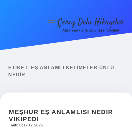
Çerez Dolu Hikayeler
menüyü
aç
Atıştırmalıklarla dolu neşeli bilgiler!
Anasayfa
Gizlilik Politikası
Yasal Uyarı
ETIKET:
EŞ ANLAMLI KELIMELER ÜNLÜ
NEDIR
Hakkımızda
MEŞHUR EŞ ANLAMLISI NEDIR
VIKIPEDI
Tarih: Ocak 12, 2025